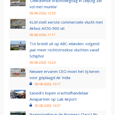
'Oekraïense vrachtvliegtuig in Leipzig zat
vol met munitie'
06-08-2026, 12:20
KLM stelt eerste commerciële vlucht met
Airbus A350-900 uit
06-08-2026, 11:17
TUI breidt uit op ABC-eilanden: volgend
jaar meer rechtstreekse vluchten vanaf
Schiphol
06-08-2026, 10:24
Nieuwe ervaren CEO moet het tij keren
voor geplaagd Air India
06-08-2026, 10:17
Saoedi’s kopen vrachtafhandelaar
Aviapartner op Luik Airport
05-08-2026, 16:57
Raamstoeltje in de Business Class? Bij