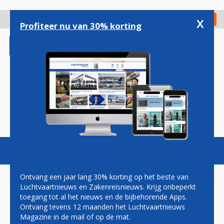
Overslaan
en
x
Digitaal Magazine
Registreer
Check in
naar
Profiteer nu van 30% korting
de
inhoud
gaan
Magazine
Podcasts
Vacatures
Toggl
naviga
Ontvang een jaar lang 30% korting op het beste van
Luchtvaartnieuws en Zakenreisnieuws. Krijg onbeperkt
toegang tot al het nieuws en de bijbehorende Apps.
LUFHANSA VIERT 100-JARIG
Ontvang tevens 12 maanden het Luchtvaartnieuws
BESTAAN MET NIEUW
Magazine in de mail of op de mat.