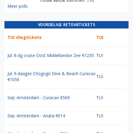
Totaal aantal stemmen: 170
Meer polls
VOORDELIGE RETOURTICKETS
TUI vliegtickets
TUI
Jul: 8-dg cruise Oost Middellandse Zee €1235
TUI
Jul: 9-daagse Chogogo Dive & Beach Curacao
TUI
€1056
Sep: Amsterdam - Curacao €569
TUI
Sep: Amsterdam - Aruba €614
TUI