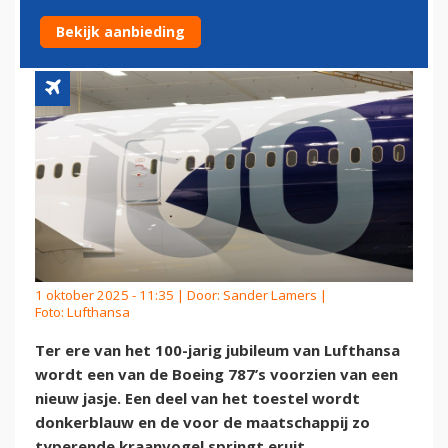
UITERLIJK 787
Bekijk aanbieding
1 oktober 2025 - 11:35 | Door:
Sander Lamers
|
Foto: Lufthansa
Ter ere van het 100-jarig jubileum van Lufthansa
wordt een van de Boeing 787’s voorzien van een
nieuw jasje. Een deel van het toestel wordt
donkerblauw en de voor de maatschappij zo
typerende kraanvogel springt eruit.