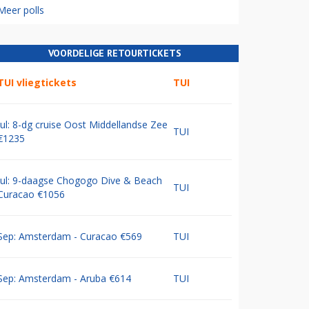
Meer polls
VOORDELIGE RETOURTICKETS
TUI vliegtickets
TUI
Jul: 8-dg cruise Oost Middellandse Zee
TUI
€1235
Jul: 9-daagse Chogogo Dive & Beach
TUI
Curacao €1056
Sep: Amsterdam - Curacao €569
TUI
Sep: Amsterdam - Aruba €614
TUI