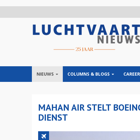
Overslaan
en
naar
de
inhoud
gaan
NIEUWS
COLUMNS & BLOGS
CAREER
MAHAN AIR STELT BOEING
DIENST