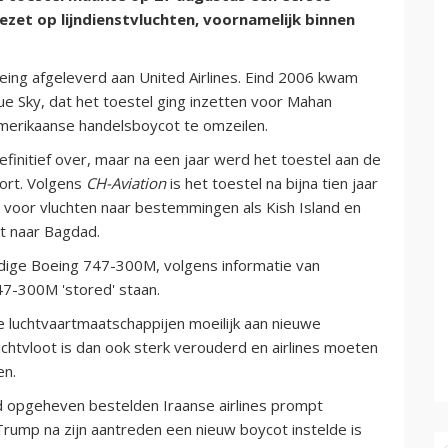
zet op lijndienstvluchten, voornamelijk binnen
eing afgeleverd aan United Airlines. Eind 2006 kwam
e Sky, dat het toestel ging inzetten voor Mahan
 Amerikaanse handelsboycot te omzeilen.
initief over, maar na een jaar werd het toestel aan de
ort. Volgens
CH-Aviation
is het toestel na bijna tien jaar
 voor vluchten naar bestemmingen als Kish Island en
ht naar Bagdad.
rdige Boeing 747-300M, volgens informatie van
47-300M 'stored' staan.
e luchtvaartmaatschappijen moeilijk aan nieuwe
chtvloot is dan ook sterk verouderd en airlines moeten
en.
 opgeheven bestelden Iraanse airlines prompt
Trump na zijn aantreden een nieuw boycot instelde is