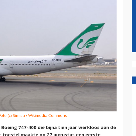
 Foto (c) Simisa / Wikimedia Commons
Boeing 747-400 die bijna tien jaar werkloos aan de
t toestel maakte op 27 augustus een eerste