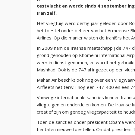
testvlucht en wordt sinds 4 september inge
Iran zelf.
Het vliegtuig werd dertig jaar geleden door Bo
het toestel onder beheer van het Armeense Blu
Airlines. Op die manier wisten de Iraniërs het
In 2009 nam de Iraanse maatschappij de 747 def
grond gehouden op Khomeini International Airp
weer in dienst genomen, en wordt het gebruikt
Mashhad. Ook is de 747 al ingezet op een vluc
Mahan Air beschikt ook nog over een vliegwaa
Airfleets.net terwijl nog een 747-400 en een 7
Vanwege internationale sancties kunnen Iraans
vliegtuigen en onderdelen komen. De Iraanse lu
creatief zijn om genoeg vliegcapaciteit te houd
Toen de sancties onder president Obama werd
tientallen nieuwe toestellen. Omdat president 