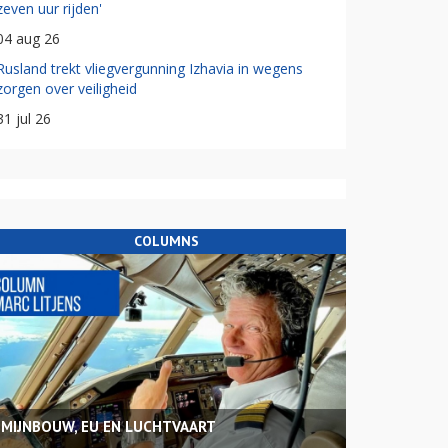
zeven uur rijden'
04 aug 26
Rusland trekt vliegvergunning Izhavia in wegens
zorgen over veiligheid
31 jul 26
COLUMNS
MIJNBOUW, EU EN LUCHTVAART