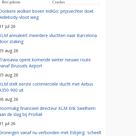
Best gelezen
Crashes
Donkere wolken boven IndiGo: prijsvechter doet
widebody-vloot weg
31 jul 26
KLM annuleert meerdere vluchten naar Barcelona
door staking
05 aug 26
Transavia opent komende winter nieuwe route
vanaf Brussels Airport
05 aug 26
KLM stelt eerste commerciële vlucht met Airbus
A350-900 uit
06 aug 26
Voormalig financieel directeur KLM Erik Swelheim
aan de slag bij ProRail
31 jul 26
Groningen vanaf nu verbonden met Esbjerg: 'scheelt