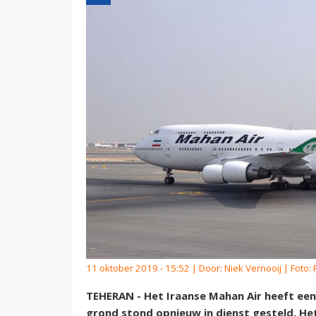
11 oktober 2019 - 15:52 | Door:
Niek Vernooij
| Foto:
TEHERAN - Het Iraanse Mahan Air heeft een 
grond stond opnieuw in dienst gesteld. He