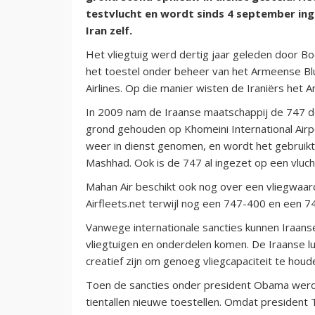
testvlucht en wordt sinds 4 september inge
Iran zelf.
Het vliegtuig werd dertig jaar geleden door Bo
het toestel onder beheer van het Armeense Blu
Airlines. Op die manier wisten de Iraniërs het
In 2009 nam de Iraanse maatschappij de 747 def
grond gehouden op Khomeini International Airp
weer in dienst genomen, en wordt het gebruikt
Mashhad. Ook is de 747 al ingezet op een vluc
Mahan Air beschikt ook nog over een vliegwaa
Airfleets.net terwijl nog een 747-400 en een 7
Vanwege internationale sancties kunnen Iraans
vliegtuigen en onderdelen komen. De Iraanse lu
creatief zijn om genoeg vliegcapaciteit te houd
Toen de sancties onder president Obama werd
tientallen nieuwe toestellen. Omdat president 