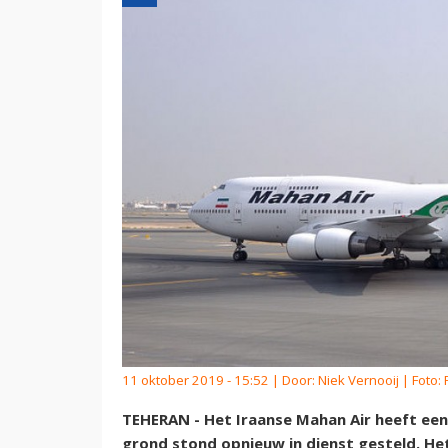
11 oktober 2019 - 15:52 | Door:
Niek Vernooij
| Foto:
TEHERAN - Het Iraanse Mahan Air heeft een 
grond stond opnieuw in dienst gesteld. He