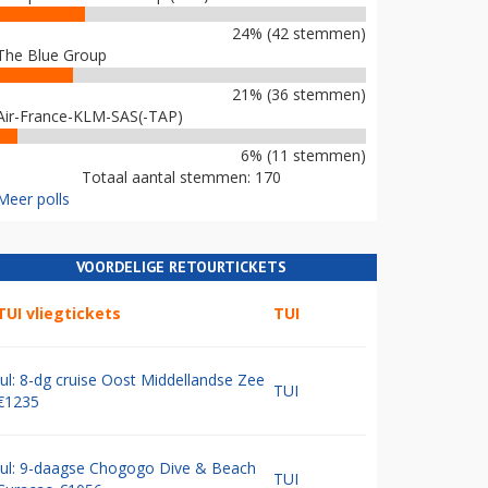
24% (42 stemmen)
The Blue Group
21% (36 stemmen)
Air-France-KLM-SAS(-TAP)
6% (11 stemmen)
Totaal aantal stemmen: 170
Meer polls
VOORDELIGE RETOURTICKETS
TUI vliegtickets
TUI
Jul: 8-dg cruise Oost Middellandse Zee
TUI
€1235
Jul: 9-daagse Chogogo Dive & Beach
TUI