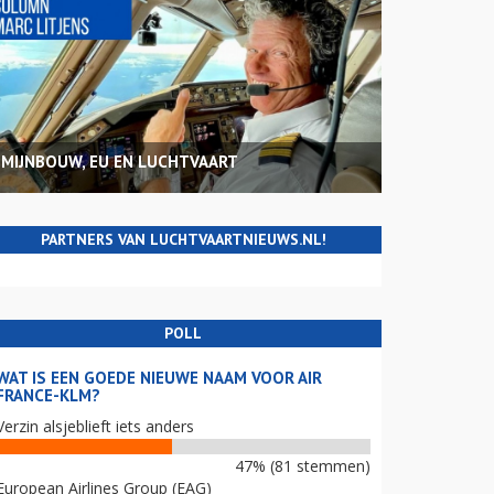
MIJNBOUW, EU EN LUCHTVAART
PARTNERS VAN LUCHTVAARTNIEUWS.NL!
POLL
WAT IS EEN GOEDE NIEUWE NAAM VOOR AIR
FRANCE-KLM?
Verzin alsjeblieft iets anders
47% (81 stemmen)
European Airlines Group (EAG)