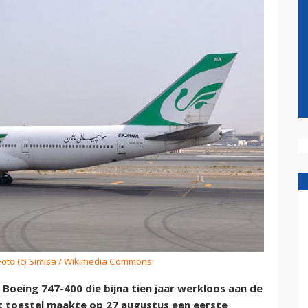
 Foto (c) Simisa / Wikimedia Commons
Boeing 747-400 die bijna tien jaar werkloos aan de
t toestel maakte op 27 augustus een eerste