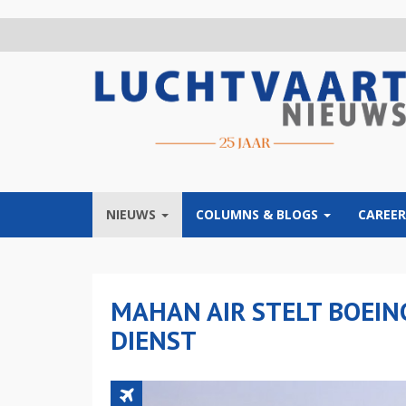
Overslaan
en
naar
de
inhoud
gaan
NIEUWS
COLUMNS & BLOGS
CAREER
MAHAN AIR STELT BOEING
DIENST