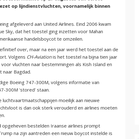
zet op lijndienstvluchten, voornamelijk binnen
eing afgeleverd aan United Airlines. Eind 2006 kwam
e Sky, dat het toestel ging inzetten voor Mahan
 Amerikaanse handelsboycot te omzeilen.
initief over, maar na een jaar werd het toestel aan de
ort. Volgens
CH-Aviation
is het toestel na bijna tien jaar
 voor vluchten naar bestemmingen als Kish Island en
ht naar Bagdad.
rdige Boeing 747-300M, volgens informatie van
47-300M 'stored' staan.
e luchtvaartmaatschappijen moeilijk aan nieuwe
chtvloot is dan ook sterk verouderd en airlines moeten
en.
 opgeheven bestelden Iraanse airlines prompt
Trump na zijn aantreden een nieuw boycot instelde is