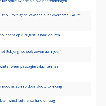
er uit: opnieuw drie nieuwe bestemmingen
rust bij Portugese vakbond over overname TAP te
hol opent op 6 augustus haar deuren
t Esbjerg: 'scheelt zeven uur rijden'
 winter weer passagiersvluchten naar
ernood in: streep door vlootuitbreiding
ukken winst Lufthansa hard omlaag