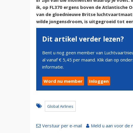
Er zijn van die momenten waarop je voelt: i
ik, op FL370 ergens boven de Atlantische 
van de gloednieuwe Britse luchtvaartmaatsc
wilde jongensdroom, is uitgegroeid tot een
Dit artikel verder lezen?
Bent u nog geen member van Luchtvaartnieu
al vanaf € 5,45 per maand. Klik dan op ond
informatie.
Word nu member
Inloggen
Global Airlines
Verstuur per e-mail
Meld u aan voor de 