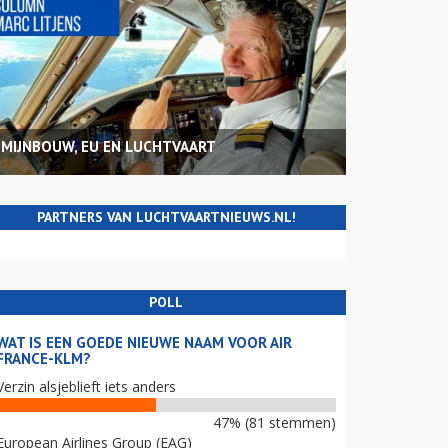
MIJNBOUW, EU EN LUCHTVAART
PARTNERS VAN LUCHTVAARTNIEUWS.NL!
POLL
WAT IS EEN GOEDE NIEUWE NAAM VOOR AIR
FRANCE-KLM?
Verzin alsjeblieft iets anders
47% (81 stemmen)
European Airlines Group (EAG)