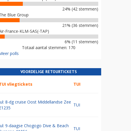
24% (42 stemmen)
The Blue Group
21% (36 stemmen)
Air-France-KLM-SAS(-TAP)
6% (11 stemmen)
Totaal aantal stemmen: 170
Meer polls
VOORDELIGE RETOURTICKETS
TUI vliegtickets
TUI
Jul: 8-dg cruise Oost Middellandse Zee
TUI
€1235
Jul: 9-daagse Chogogo Dive & Beach
TUI