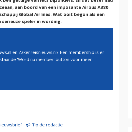
k ben getuige van iets bijzonders. En dat besef had
Oceaan, aan boord van een imposante Airbus A380
happij Global Airlines. Wat ooit begon als een
 serieuze speler in wording.
ws.nl en Zakenreisnieuws.nl? Een membership is er
erstaande 'Word nu member' button voor meer
nieuwsbrief
Tip de redactie