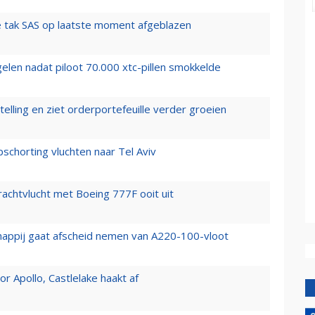
 tak SAS op laatste moment afgeblazen
elen nadat piloot 70.000 xtc-pillen smokkelde
elling en ziet orderportefeuille verder groeien
chorting vluchten naar Tel Aviv
vrachtvlucht met Boeing 777F ooit uit
happij gaat afscheid nemen van A220-100-vloot
 Apollo, Castlelake haakt af