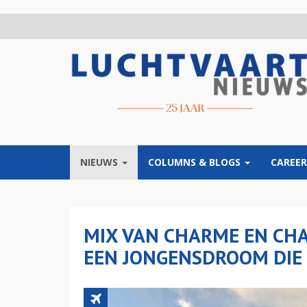
Overslaan
en
naar
de
inhoud
gaan
NIEUWS
COLUMNS & BLOGS
CAREER
MIX VAN CHARME EN CHA
EEN JONGENSDROOM DIE