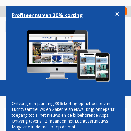
Overslaan
en
x
Digitaal Magazine
Registreer
Check in
naar
Profiteer nu van 30% korting
de
inhoud
gaan
Magazine
Podcasts
Vacatures
Toggl
naviga
Ontvang een jaar lang 30% korting op het beste van
Luchtvaartnieuws en Zakenreisnieuws. Krijg onbeperkt
toegang tot al het nieuws en de bijbehorende Apps.
MIX VAN CHARME EN
Ontvang tevens 12 maanden het Luchtvaartnieuws
CHAMPAGNE: GLOBAL
Magazine in de mail of op de mat.