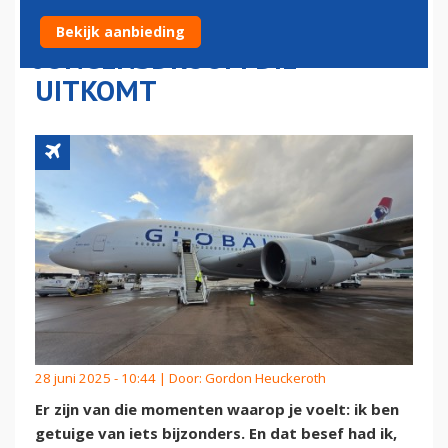
AIRLINES IS EEN
Bekijk aanbieding
JONGENSDROOM DIE
UITKOMT
28 juni 2025 - 10:44 | Door:
Gordon Heuckeroth
Er zijn van die momenten waarop je voelt: ik ben
getuige van iets bijzonders. En dat besef had ik,