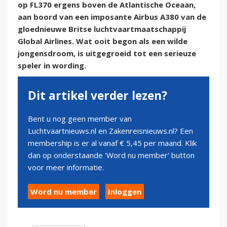
op FL370 ergens boven de Atlantische Oceaan,
aan boord van een imposante Airbus A380 van de
gloednieuwe Britse luchtvaartmaatschappij
Global Airlines. Wat ooit begon als een wilde
jongensdroom, is uitgegroeid tot een serieuze
speler in wording.
Dit artikel verder lezen?
Bent u nog geen member van
Luchtvaartnieuws.nl en Zakenreisnieuws.nl? Een
membership is er al vanaf € 5,45 per maand. Klik
dan op onderstaande 'Word nu member' button
voor meer informatie.
Word nu member
Inloggen