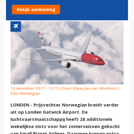
GATWICK
Bekijk aanbieding
13 december 2017 - 13:15 | Door:
Klaas-Jan van Woerkom
|
Foto: Norwegian
LONDEN - Prijsvechter Norwegian breidt verder
uit op Londen Gatwick Airport. De
luchtvaartmaatschappij heeft 28 additionele
wekelijkse slots voor het zomerseizoen gekocht
van Small Planet Airlines. Daarmee kunnen extra