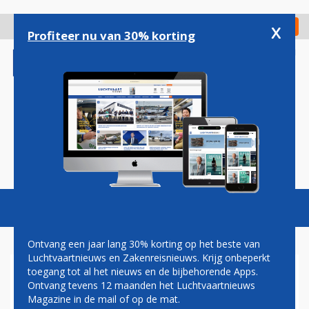
Overslaan
en
x
Digitaal Magazine
Registreer
Check in
naar
Profiteer nu van 30% korting
de
inhoud
gaan
Magazine
Podcasts
Vacatures
Toggl
naviga
Ontvang een jaar lang 30% korting op het beste van
Luchtvaartnieuws en Zakenreisnieuws. Krijg onbeperkt
toegang tot al het nieuws en de bijbehorende Apps.
NORWEGIAN KOOPT SLOTS
Ontvang tevens 12 maanden het Luchtvaartnieuws
VAN SMALL PLANET OP
Magazine in de mail of op de mat.