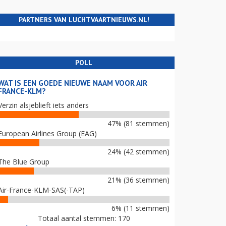
PARTNERS VAN LUCHTVAARTNIEUWS.NL!
POLL
WAT IS EEN GOEDE NIEUWE NAAM VOOR AIR
FRANCE-KLM?
Verzin alsjeblieft iets anders
47% (81 stemmen)
European Airlines Group (EAG)
24% (42 stemmen)
The Blue Group
21% (36 stemmen)
Air-France-KLM-SAS(-TAP)
6% (11 stemmen)
Totaal aantal stemmen: 170