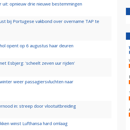
er uit: opnieuw drie nieuwe bestemmingen
rust bij Portugese vakbond over overname TAP te
hol opent op 6 augustus haar deuren
t Esbjerg: 'scheelt zeven uur rijden'
 winter weer passagiersvluchten naar
ernood in: streep door vlootuitbreiding
ukken winst Lufthansa hard omlaag