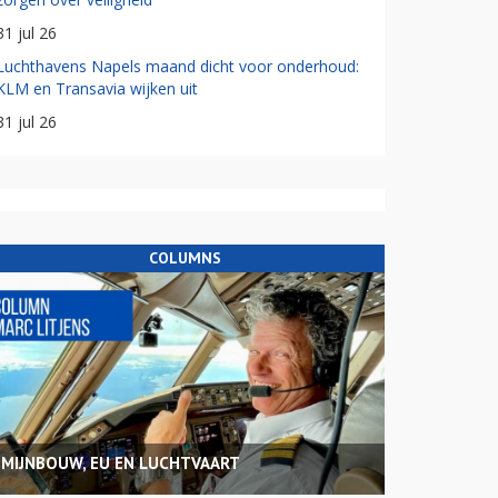
31 jul 26
Luchthavens Napels maand dicht voor onderhoud:
KLM en Transavia wijken uit
31 jul 26
COLUMNS
MIJNBOUW, EU EN LUCHTVAART