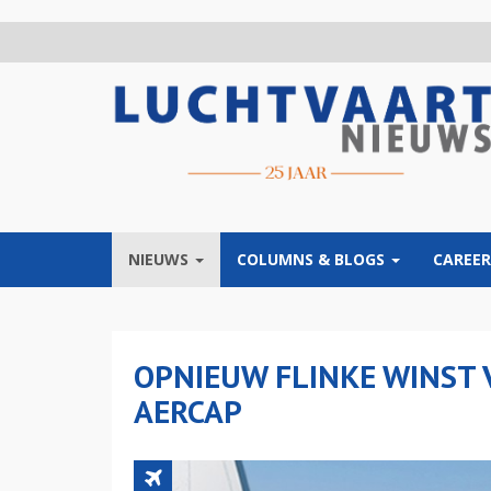
Overslaan
en
naar
de
inhoud
gaan
NIEUWS
COLUMNS & BLOGS
CAREER
OPNIEUW FLINKE WINST
AERCAP