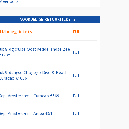
Meer polls
VOORDELIGE RETOURTICKETS
TUI vliegtickets
TUI
Jul: 8-dg cruise Oost Middellandse Zee
TUI
€1235
Jul: 9-daagse Chogogo Dive & Beach
TUI
Curacao €1056
Sep: Amsterdam - Curacao €569
TUI
Sep: Amsterdam - Aruba €614
TUI