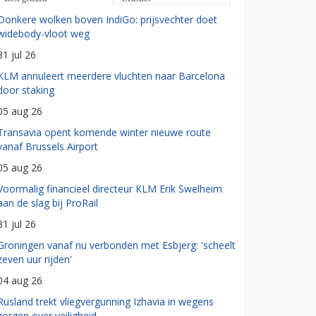
Donkere wolken boven IndiGo: prijsvechter doet
widebody-vloot weg
31 jul 26
KLM annuleert meerdere vluchten naar Barcelona
door staking
05 aug 26
Transavia opent komende winter nieuwe route
vanaf Brussels Airport
05 aug 26
Voormalig financieel directeur KLM Erik Swelheim
aan de slag bij ProRail
31 jul 26
Groningen vanaf nu verbonden met Esbjerg: 'scheelt
zeven uur rijden'
04 aug 26
Rusland trekt vliegvergunning Izhavia in wegens
zorgen over veiligheid