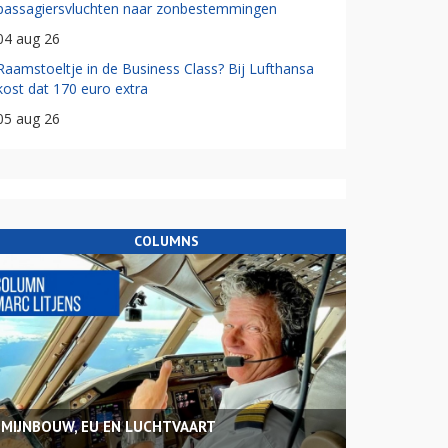
passagiersvluchten naar zonbestemmingen
04 aug 26
Raamstoeltje in de Business Class? Bij Lufthansa
kost dat 170 euro extra
05 aug 26
COLUMNS
MIJNBOUW, EU EN LUCHTVAART