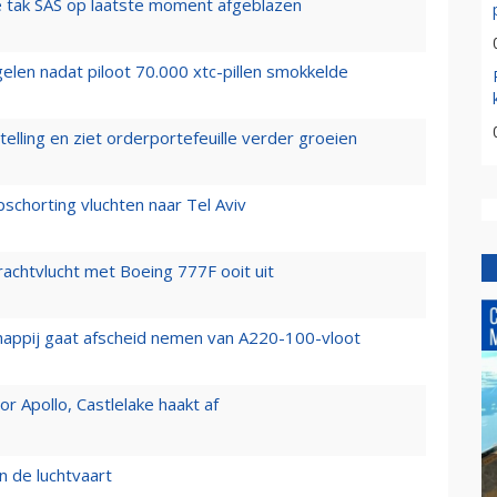
 tak SAS op laatste moment afgeblazen
elen nadat piloot 70.000 xtc-pillen smokkelde
elling en ziet orderportefeuille verder groeien
chorting vluchten naar Tel Aviv
vrachtvlucht met Boeing 777F ooit uit
happij gaat afscheid nemen van A220-100-vloot
 Apollo, Castlelake haakt af
n de luchtvaart