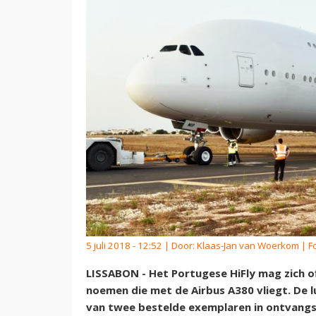
5 juli 2018 - 12:52 | Door:
Klaas-Jan van Woerkom
| Fo
LISSABON - Het Portugese HiFly mag zich o
noemen die met de Airbus A380 vliegt. De
van twee bestelde exemplaren in ontvangs