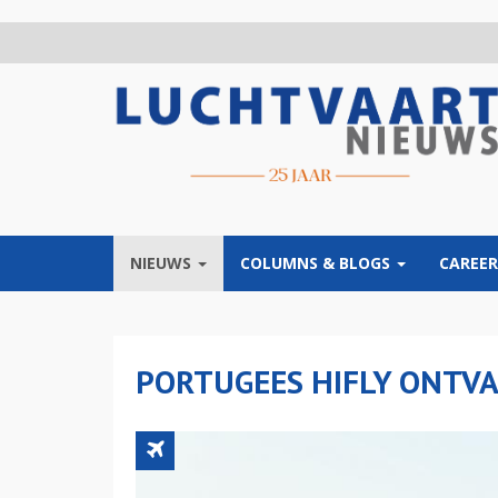
Overslaan
en
naar
de
inhoud
gaan
NIEUWS
COLUMNS & BLOGS
CAREER
PORTUGEES HIFLY ONTVA