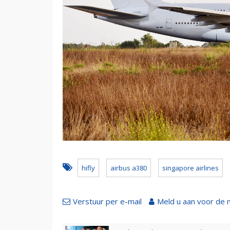
hifly
airbus a380
singapore airlines
Verstuur per e-mail
Meld u aan voor de 