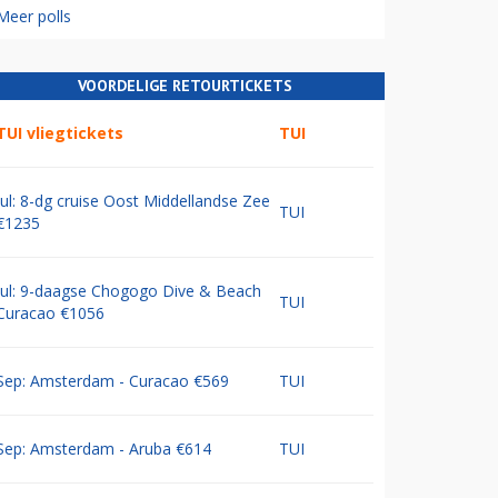
Meer polls
VOORDELIGE RETOURTICKETS
TUI vliegtickets
TUI
Jul: 8-dg cruise Oost Middellandse Zee
TUI
€1235
Jul: 9-daagse Chogogo Dive & Beach
TUI
Curacao €1056
Sep: Amsterdam - Curacao €569
TUI
Sep: Amsterdam - Aruba €614
TUI