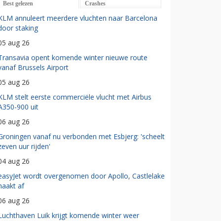
Best gelezen
Crashes
KLM annuleert meerdere vluchten naar Barcelona
door staking
05 aug 26
Transavia opent komende winter nieuwe route
vanaf Brussels Airport
05 aug 26
KLM stelt eerste commerciële vlucht met Airbus
A350-900 uit
06 aug 26
Groningen vanaf nu verbonden met Esbjerg: 'scheelt
zeven uur rijden'
04 aug 26
easyJet wordt overgenomen door Apollo, Castlelake
haakt af
06 aug 26
Luchthaven Luik krijgt komende winter weer