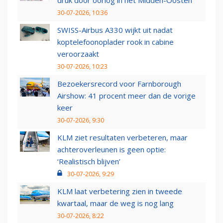
druk door oorlog in het Midden-Oosten
30-07-2026, 10:36
SWISS-Airbus A330 wijkt uit nadat
koptelefoonoplader rook in cabine
veroorzaakt
30-07-2026, 10:23
Bezoekersrecord voor Farnborough
Airshow: 41 procent meer dan de vorige
keer
30-07-2026, 9:30
KLM ziet resultaten verbeteren, maar
achteroverleunen is geen optie:
‘Realistisch blijven’
30-07-2026, 9:29
KLM laat verbetering zien in tweede
kwartaal, maar de weg is nog lang
30-07-2026, 8:22