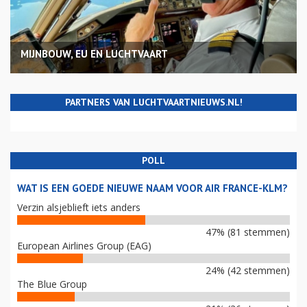
MIJNBOUW, EU EN LUCHTVAART
PARTNERS VAN LUCHTVAARTNIEUWS.NL!
POLL
WAT IS EEN GOEDE NIEUWE NAAM VOOR AIR FRANCE-KLM?
Verzin alsjeblieft iets anders
47% (81 stemmen)
European Airlines Group (EAG)
24% (42 stemmen)
The Blue Group