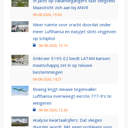
In jacht op vakantiegangers sluit vliegveld
Maastricht zich aan bij ANVR
06-08-2026, 15:56
Meer ruimte voor vracht doordat onder
meer Lufthansa en easyJet slots vrijgeven
op Schiphol
06-08-2026, 15:16
Embraer E195-E2 biedt LATAM kansen:
maatschappij zet in op nieuwe
bestemmingen
06-08-2026, 14:27
Boeing krijgt nieuwe tegenvaller:
Lufthansa overweegt eerste 777-9’s te
weigeren
06-08-2026, 13:36
Analyse kwartaalcijfers: Dat vliegen
duurder wordt, lijkt geen probleem voor