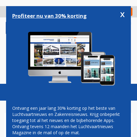
Overslaan
en
x
Digitaal Magazine
Registreer
Check in
naar
Profiteer nu van 30% korting
de
inhoud
gaan
Magazine
Podcasts
Vacatures
Toggl
naviga
Ontvang een jaar lang 30% korting op het beste van
Luchtvaartnieuws en Zakenreisnieuws. Krijg onbeperkt
toegang tot al het nieuws en de bijbehorende Apps.
QATAR AIRWAYS MET A350-
Ontvang tevens 12 maanden het Luchtvaartnieuws
1000 NAAR ADELAIDE
Magazine in de mail of op de mat.