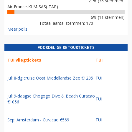
21% (36 stemmen)
Air-France-KLM-SAS(-TAP)
6% (11 stemmen)
Totaal aantal stemmen: 170
Meer polls
VOORDELIGE RETOURTICKETS
TUI vliegtickets
TUI
Jul: 8-dg cruise Oost Middellandse Zee €1235
TUI
Jul: 9-daagse Chogogo Dive & Beach Curacao
TUI
€1056
Sep: Amsterdam - Curacao €569
TUI