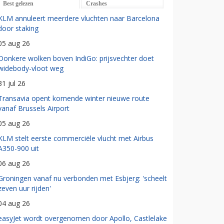
Best gelezen
Crashes
KLM annuleert meerdere vluchten naar Barcelona
door staking
05 aug 26
Donkere wolken boven IndiGo: prijsvechter doet
widebody-vloot weg
31 jul 26
Transavia opent komende winter nieuwe route
vanaf Brussels Airport
05 aug 26
KLM stelt eerste commerciële vlucht met Airbus
A350-900 uit
06 aug 26
Groningen vanaf nu verbonden met Esbjerg: 'scheelt
zeven uur rijden'
04 aug 26
easyJet wordt overgenomen door Apollo, Castlelake