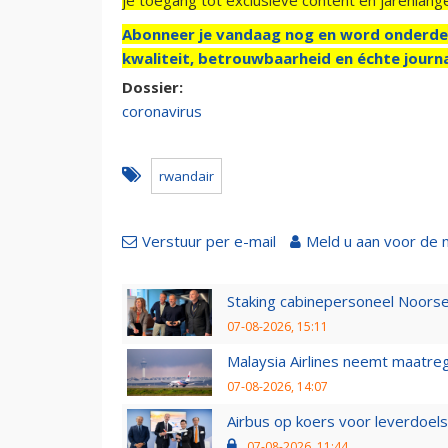
Abonneer je vandaag nog en word onderde
kwaliteit, betrouwbaarheid en échte journa
Dossier:
coronavirus
rwandair
Verstuur per e-mail
Meld u aan voor de 
Staking cabinepersoneel Noorse
07-08-2026, 15:11
Malaysia Airlines neemt maatreg
07-08-2026, 14:07
Airbus op koers voor leverdoelst
07-08-2026, 11:44