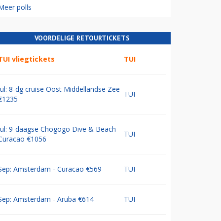
Meer polls
VOORDELIGE RETOURTICKETS
TUI vliegtickets
TUI
Jul: 8-dg cruise Oost Middellandse Zee
TUI
€1235
Jul: 9-daagse Chogogo Dive & Beach
TUI
Curacao €1056
Sep: Amsterdam - Curacao €569
TUI
Sep: Amsterdam - Aruba €614
TUI