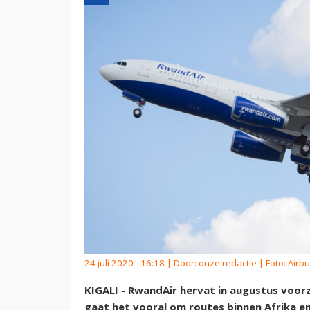
24 juli 2020 - 16:18 | Door:
onze redactie
| Foto: Airb
KIGALI - RwandAir hervat in augustus voorzi
gaat het vooral om routes binnen Afrika e