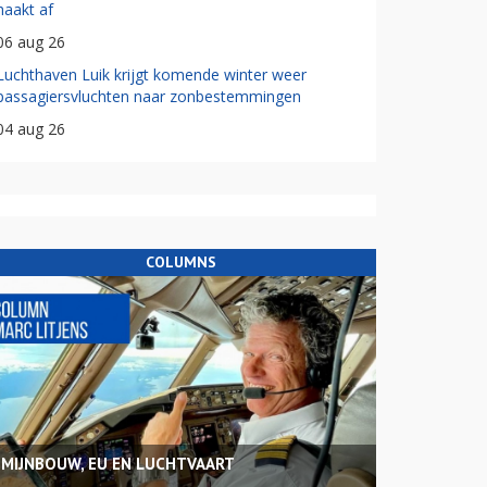
haakt af
06 aug 26
Luchthaven Luik krijgt komende winter weer
passagiersvluchten naar zonbestemmingen
04 aug 26
COLUMNS
MIJNBOUW, EU EN LUCHTVAART