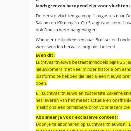
landsgrenzen heropend zijn voor vluchten 
De eerste vluchten gaan op 1 augustus naar Dub
Salaam en Kilimanjaro. Op 3 augustus komt Lus
ook Douala weer aangevlogen.
Wanneer de lijndiensten naar Brussel en Lon
weer worden hervat is nog niet bekend.
Even dit:
Luchtvaartnieuws bestaat inmiddels bijna 25 jaa
nieuwkomers met veel minder historie om aand
platforms te hebben die niet alleen nieuws bre
doen.
Bij Luchtvaartnieuws en zustersite Zakenreisn
het leveren van het meest actuele en onafhankel
maakt ons een onmisbare bron voor lezers die g
Abonneer je voor exclusieve content:
Door je te abonneren op Luchtvaartnieuws.nl, 
je toegang tot exclusieve content en jarenlang