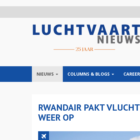
Overslaan
en
naar
de
inhoud
gaan
NIEUWS
COLUMNS & BLOGS
CAREER
RWANDAIR PAKT VLUCHT
WEER OP