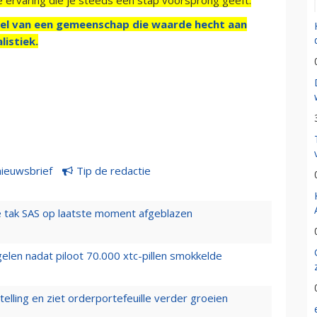
el van een gemeenschap die waarde hecht aan
listiek.
nieuwsbrief
Tip de redactie
 tak SAS op laatste moment afgeblazen
elen nadat piloot 70.000 xtc-pillen smokkelde
elling en ziet orderportefeuille verder groeien