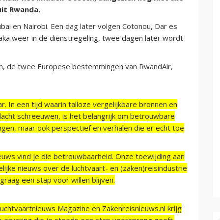
uit Rwanda.
ai en Nairobi. Een dag later volgen Cotonou, Dar es
aka weer in de dienstregeling, twee dagen later wordt
den, de twee Europese bestemmingen van RwandAir,
r. In een tijd waarin talloze vergelijkbare bronnen en
acht schreeuwen, is het belangrijk om betrouwbare
ngen, maar ook perspectief en verhalen die er echt toe
ieuws vind je die betrouwbaarheid. Onze toewijding aan
ijke nieuws over de luchtvaart- en (zaken)reisindustrie
raag een stap voor willen blijven.
Luchtvaartnieuws Magazine en Zakenreisnieuws.nl krijg
e ervaring die je steeds een stap voorsprong geeft.