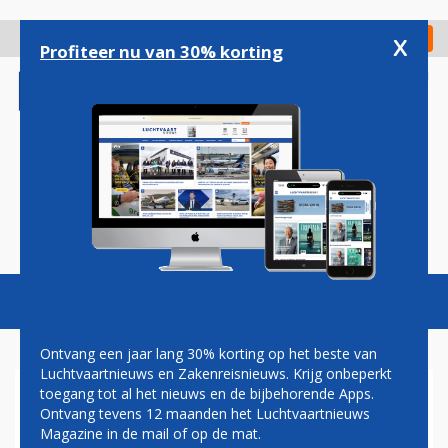
Overslaan
en
x
Digitaal Magazine
Registreer
Check in
naar
Profiteer nu van 30% korting
de
inhoud
gaan
Magazine
Podcasts
Vacatures
Toggl
naviga
Ontvang een jaar lang 30% korting op het beste van
Luchtvaartnieuws en Zakenreisnieuws. Krijg onbeperkt
toegang tot al het nieuws en de bijbehorende Apps.
RWANDAIR PAKT
Ontvang tevens 12 maanden het Luchtvaartnieuws
VLUCHTUITVOERING
Magazine in de mail of op de mat.