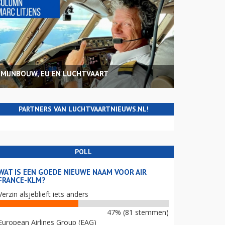
MIJNBOUW, EU EN LUCHTVAART
PARTNERS VAN LUCHTVAARTNIEUWS.NL!
POLL
WAT IS EEN GOEDE NIEUWE NAAM VOOR AIR
FRANCE-KLM?
Verzin alsjeblieft iets anders
47% (81 stemmen)
European Airlines Group (EAG)