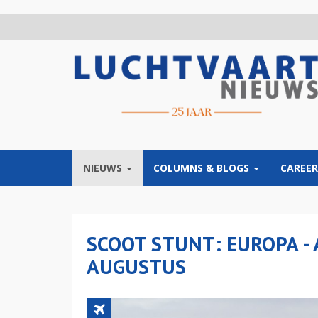
Overslaan
en
naar
de
inhoud
gaan
NIEUWS
COLUMNS & BLOGS
CAREER
SCOOT STUNT: EUROPA - 
AUGUSTUS