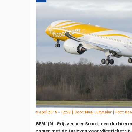
9 april 2019 - 12:58 | Door:
Neal Luitwieler
| Foto: Bo
BERLIJN - Prijsvechter Scoot, een dochterm
zomer met de tarieven voor vliegtickets tu