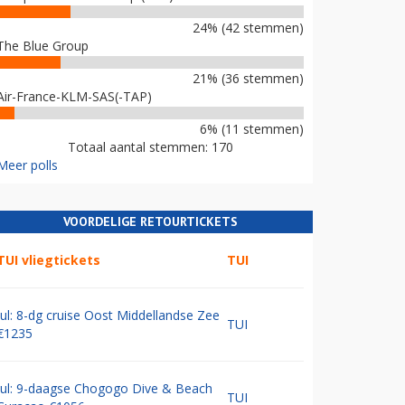
24% (42 stemmen)
The Blue Group
21% (36 stemmen)
Air-France-KLM-SAS(-TAP)
6% (11 stemmen)
Totaal aantal stemmen: 170
Meer polls
VOORDELIGE RETOURTICKETS
TUI vliegtickets
TUI
Jul: 8-dg cruise Oost Middellandse Zee
TUI
€1235
Jul: 9-daagse Chogogo Dive & Beach
TUI