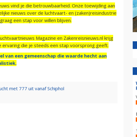
ieuws vind je die betrouwbaarheid. Onze toewijding aan
ijke nieuws over de luchtvaart- en (zaken)reisindustrie
raag een stap voor willen blijven.
Luchtvaartnieuws Magazine en Zakenreisnieuws.nl krijg
e ervaring die je steeds een stap voorsprong geeft.
el van een gemeenschap die waarde hecht aan
listiek.
cht met 777 uit vanaf Schiphol