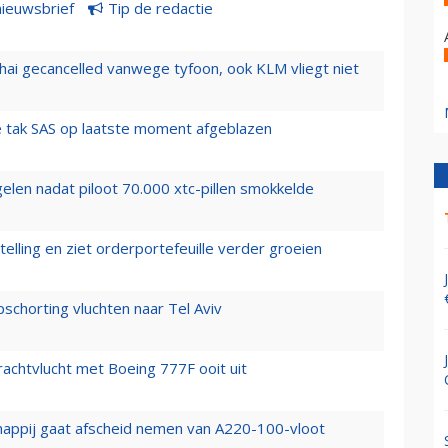
nieuwsbrief
Tip de redactie
hai gecancelled vanwege tyfoon, ook KLM vliegt niet
 tak SAS op laatste moment afgeblazen
elen nadat piloot 70.000 xtc-pillen smokkelde
elling en ziet orderportefeuille verder groeien
chorting vluchten naar Tel Aviv
vrachtvlucht met Boeing 777F ooit uit
happij gaat afscheid nemen van A220-100-vloot