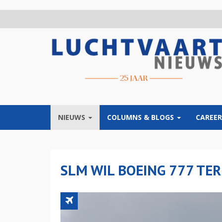
Overslaan
en
naar
de
inhoud
gaan
NIEUWS
COLUMNS & BLOGS
CAREER
SLM WIL BOEING 777 TE