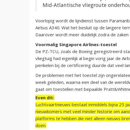
Mid-Atlantische vliegroute onderho
Voorlopig wordt de lijndienst tussen Paramari
Airbus A340. Wat het besluit op de langere ter
Daarover wordt meer duidelijk zodra de zaken de
Voormalig Singapore Airlines-toestel
De PZ-TCU, zoals de Boeing geregistreerd staat
vliegtuig had eigenlijk al begin vorig jaar de
perikelen bij de certificering duurde dat veel l
De problemen met het toestel zijn ongerelatee
week geleden, waarna een deel van de wereldw
gaat om toestellen met bepaalde Pratt&Whitne
Even dit:
Luchtvaartnieuws bestaat inmiddels bijna 25 jaa
nieuwkomers met veel minder historie om aand
platforms te hebben die niet alleen nieuws bre
doen.