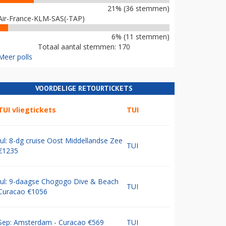
21% (36 stemmen)
Air-France-KLM-SAS(-TAP)
6% (11 stemmen)
Totaal aantal stemmen: 170
Meer polls
VOORDELIGE RETOURTICKETS
TUI vliegtickets
TUI
Jul: 8-dg cruise Oost Middellandse Zee
TUI
€1235
Jul: 9-daagse Chogogo Dive & Beach
TUI
Curacao €1056
Sep: Amsterdam - Curacao €569
TUI