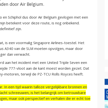
uden door Air Belgium.
bo en Schiphol dus door Air Belgium gevlogen met een
mijn betekent voor deze route, is nog onbekend.
finitief zijn.
, is een voormalig Singapore Airlines-toestel. Het
 Airbus A340 van de SLM moeten opvolgen, maar door
anger dan verwacht.
rd aan het incident met een United Triple Seven een
ijde 777-vloot aan de kant moest worden gezet. Dat
y-motoren, terwijl de PZ-TCU Rolls Royces heeft.
r. In een tijd waarin talloze vergelijkbare bronnen en
acht schreeuwen, is het belangrijk om betrouwbare
ngen, maar ook perspectief en verhalen die er echt toe