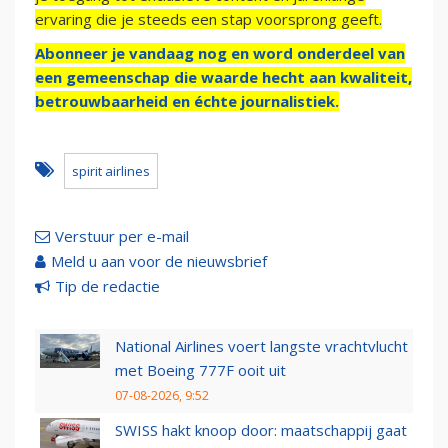
ervaring die je steeds een stap voorsprong geeft.
Abonneer je vandaag nog en word onderdeel van
een gemeenschap die waarde hecht aan kwaliteit,
betrouwbaarheid en échte journalistiek.
spirit airlines
Verstuur per e-mail
Meld u aan voor de nieuwsbrief
Tip de redactie
National Airlines voert langste vrachtvlucht
met Boeing 777F ooit uit
07-08-2026, 9:52
SWISS hakt knoop door: maatschappij gaat