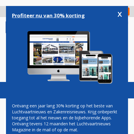
Overslaan
en
x
Digitaal Magazine
Registreer
Check in
naar
Profiteer nu van 30% korting
de
inhoud
gaan
Magazine
Podcasts
Vacatures
Toggl
naviga
Ontvang een jaar lang 30% korting op het beste van
Luchtvaartnieuws en Zakenreisnieuws. Krijg onbeperkt
toegang tot al het nieuws en de bijbehorende Apps.
SPIRIT AIRLINES ONTSLAAT
Ontvang tevens 12 maanden het Luchtvaartnieuws
PERSONEELSLID DAT JONGEN
Magazine in de mail of op de mat.