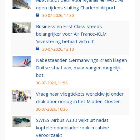
MAA houdt deur voor Ryanair en Wizz Air
open tijdens sluiting Charleroi Airport
30-07-2026, 14:30
Business en First Class steeds
belangrijker voor Air France-KLM:
‘investering betaalt zich uit’
30-07-2026, 12:10
Nabestaanden Germanwings-crash klagen
Duitse staat aan, maar vangen mogelijk
bot
30-07-2026, 11:58
Vraag naar vliegtickets wereldwijd onder
druk door oorlog in het Midden-Oosten
30-07-2026, 10:36
SWISS-Airbus A330 wijkt uit nadat
koptelefoonoplader rook in cabine
veroorzaakt