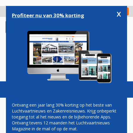
Overslaan
en
x
Digitaal Magazine
Registreer
Check in
naar
Profiteer nu van 30% korting
de
inhoud
gaan
Magazine
Podcasts
Vacatures
Toggl
naviga
Ontvang een jaar lang 30% korting op het beste van
Luchtvaartnieuws en Zakenreisnieuws. Krijg onbeperkt
toegang tot al het nieuws en de bijbehorende Apps.
STRATEGISCHE DEAL
Ontvang tevens 12 maanden het Luchtvaartnieuws
MALAYSIA AIRLINES EN
Magazine in de mail of op de mat.