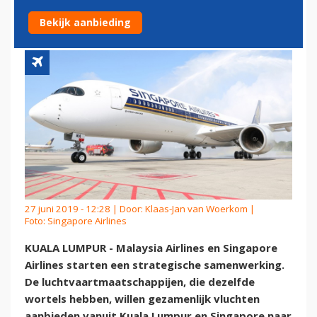
SINGAPORE AIRLINES
Bekijk aanbieding
27 juni 2019 - 12:28 | Door:
Klaas-Jan van Woerkom
|
Foto: Singapore Airlines
KUALA LUMPUR - Malaysia Airlines en Singapore
Airlines starten een strategische samenwerking.
De luchtvaartmaatschappijen, die dezelfde
wortels hebben, willen gezamenlijk vluchten
aanbieden vanuit Kuala Lumpur en Singapore naar