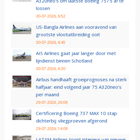
A320neo's om laatste Boeing 757's af te
lossen
30-07-2026, 6:52
US-Bangla Airlines aan vooravond van
grootste vlootuitbreiding ooit
30-07-2026, 6:45
AIS Airlines gaat jaar langer door met
lijndienst binnen Schotland
30-07-2026, 6:30
Airbus handhaaft groeiprognoses na sterk
halfjaar: eind volgend jaar 75 A320neo’s
per maand
29-07-2026, 20:09
Certificering Boeing 737 MAX 10 stap
dichterbij: vliegproeven afgerond
29-07-2026, 14:09
LATAM Airlines toont interieur van nieuwe