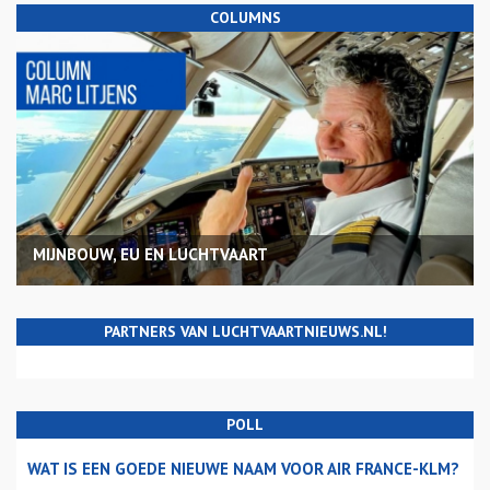
COLUMNS
MIJNBOUW, EU EN LUCHTVAART
PARTNERS VAN LUCHTVAARTNIEUWS.NL!
POLL
WAT IS EEN GOEDE NIEUWE NAAM VOOR AIR FRANCE-KLM?