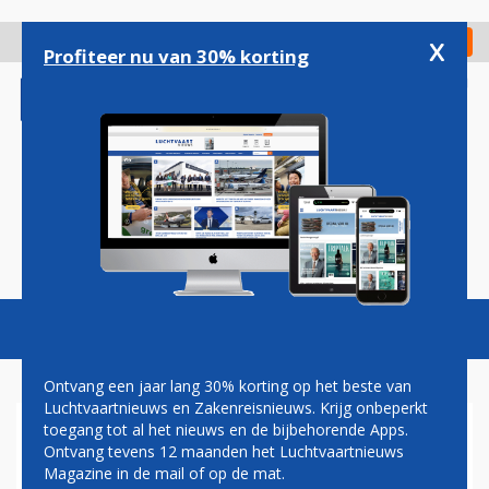
Overslaan
en
x
Digitaal Magazine
Registreer
Check in
naar
Profiteer nu van 30% korting
de
inhoud
gaan
Magazine
Podcasts
Vacatures
Toggl
naviga
Ontvang een jaar lang 30% korting op het beste van
Luchtvaartnieuws en Zakenreisnieuws. Krijg onbeperkt
toegang tot al het nieuws en de bijbehorende Apps.
TRANSAVIA OP 5 JANUARI
Ontvang tevens 12 maanden het Luchtvaartnieuws
VOOR HET EERST OP PAD
Magazine in de mail of op de mat.