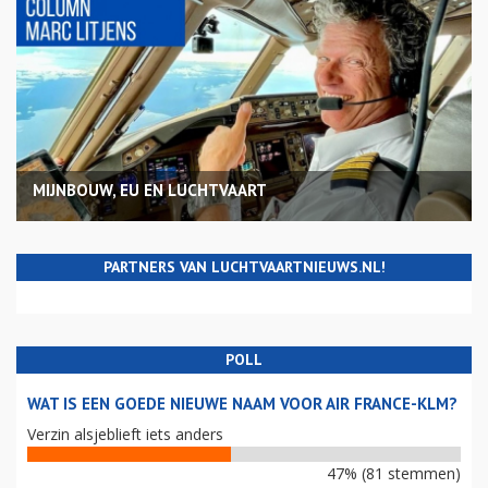
MIJNBOUW, EU EN LUCHTVAART
PARTNERS VAN LUCHTVAARTNIEUWS.NL!
POLL
WAT IS EEN GOEDE NIEUWE NAAM VOOR AIR FRANCE-KLM?
Verzin alsjeblieft iets anders
47% (81 stemmen)