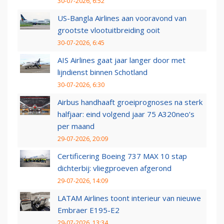
30-07-2026, 6:52
US-Bangla Airlines aan vooravond van
grootste vlootuitbreiding ooit
30-07-2026, 6:45
AIS Airlines gaat jaar langer door met
lijndienst binnen Schotland
30-07-2026, 6:30
Airbus handhaaft groeiprognoses na sterk
halfjaar: eind volgend jaar 75 A320neo’s
per maand
29-07-2026, 20:09
Certificering Boeing 737 MAX 10 stap
dichterbij: vliegproeven afgerond
29-07-2026, 14:09
LATAM Airlines toont interieur van nieuwe
Embraer E195-E2
29-07-2026, 13:34