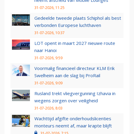
neemt afscheid van Mobile Lounges
31-07-2026, 11:25
Gedeelde tweede plaats Schiphol als best
verbonden Europese luchthaven
31-07-2026, 10:37
LOT opent in maart 2027 nieuwe route
naar Hanoi
31-07-2026, 9:59
Voormalig financieel directeur KLM Erik
Swelheim aan de slag bij ProRail
31-07-2026, 9:09
Rusland trekt vliegvergunning Izhavia in
wegens zorgen over veiligheid
31-07-2026, 8:03
Wachttijd afgifte onderhoudslicenties
monteurs neemt af, maar krapte blijft
31-07-2026, 7:15