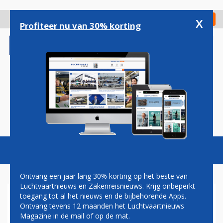
Overslaan
en
x
Digitaal Magazine
Registreer
Check in
naar
Profiteer nu van 30% korting
de
inhoud
gaan
Magazine
Podcasts
Vacatures
Toggl
naviga
Ontvang een jaar lang 30% korting op het beste van
Luchtvaartnieuws en Zakenreisnieuws. Krijg onbeperkt
toegang tot al het nieuws en de bijbehorende Apps.
TUI-TOPMAN HEKELT
Ontvang tevens 12 maanden het Luchtvaartnieuws
AANVAL OP VLIEGTOERISME:
Magazine in de mail of op de mat.