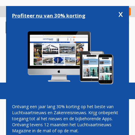
Overslaan
en
x
Digitaal Magazine
Registreer
Check in
naar
Profiteer nu van 30% korting
de
inhoud
gaan
Magazine
Podcasts
Vacatures
Toggl
naviga
Ontvang een jaar lang 30% korting op het beste van
Luchtvaartnieuws en Zakenreisnieuws. Krijg onbeperkt
toegang tot al het nieuws en de bijbehorende Apps.
TURKIJE WIL LUCHTRUIM
Ontvang tevens 12 maanden het Luchtvaartnieuws
SLUITEN VOOR ISRAËLISCHE
Magazine in de mail of op de mat.