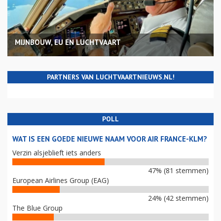
MIJNBOUW, EU EN LUCHTVAART
PARTNERS VAN LUCHTVAARTNIEUWS.NL!
POLL
WAT IS EEN GOEDE NIEUWE NAAM VOOR AIR FRANCE-KLM?
Verzin alsjeblieft iets anders
47% (81 stemmen)
European Airlines Group (EAG)
24% (42 stemmen)
The Blue Group