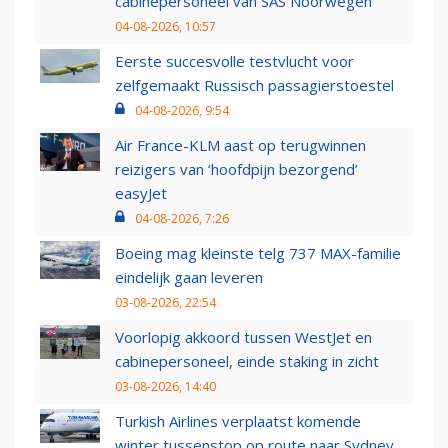
cabinepersoneel van SAS Noorwegen
04-08-2026, 10:57
Eerste succesvolle testvlucht voor
zelfgemaakt Russisch passagierstoestel
04-08-2026, 9:54
Air France-KLM aast op terugwinnen
reizigers van ‘hoofdpijn bezorgend’
easyJet
04-08-2026, 7:26
Boeing mag kleinste telg 737 MAX-familie
eindelijk gaan leveren
03-08-2026, 22:54
Voorlopig akkoord tussen WestJet en
cabinepersoneel, einde staking in zicht
03-08-2026, 14:40
Turkish Airlines verplaatst komende
winter tussenstop op route naar Sydney