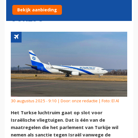
VLIEGTUIGEN OM GAZA-
Bekijk aanbieding
OORLOG
30 augustus 2025 - 9:10 | Door:
onze redactie
| Foto: El Al
Het Turkse luchtruim gaat op slot voor
Israëlische vliegtuigen. Dat is één van de
maatregelen die het parlement van Turkije wil
nemen als sanctie tegen Israël vanwege de