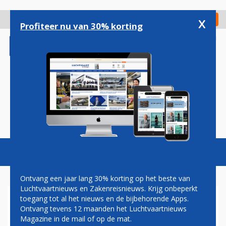
Overslaan
en
x
Digitaal Magazine
Registreer
Check in
naar
Profiteer nu van 30% korting
de
inhoud
gaan
Magazine
Podcasts
Vacatures
Toggl
naviga
Ontvang een jaar lang 30% korting op het beste van
Luchtvaartnieuws en Zakenreisnieuws. Krijg onbeperkt
toegang tot al het nieuws en de bijbehorende Apps.
VRAAG NAAR VLIEGREIZEN
Ontvang tevens 12 maanden het Luchtvaartnieuws
BINNEN VS HELPT DELTA AIR
Magazine in de mail of op de mat.