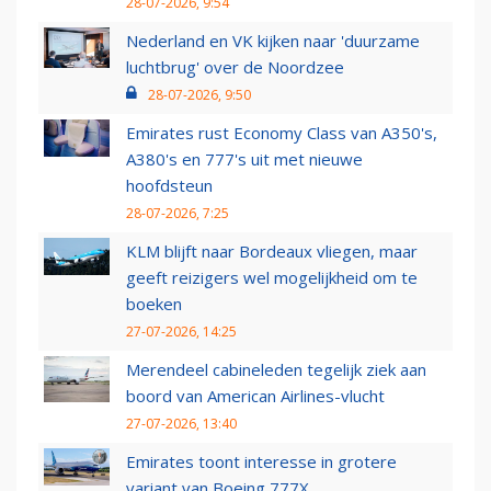
28-07-2026, 9:54
Nederland en VK kijken naar 'duurzame
luchtbrug' over de Noordzee
28-07-2026, 9:50
Emirates rust Economy Class van A350's,
A380's en 777's uit met nieuwe
hoofdsteun
28-07-2026, 7:25
KLM blijft naar Bordeaux vliegen, maar
geeft reizigers wel mogelijkheid om te
boeken
27-07-2026, 14:25
Merendeel cabineleden tegelijk ziek aan
boord van American Airlines-vlucht
27-07-2026, 13:40
Emirates toont interesse in grotere
variant van Boeing 777X