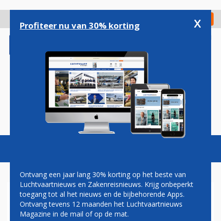
Overslaan
en
x
Digitaal Magazine
Registreer
Check in
naar
Profiteer nu van 30% korting
de
inhoud
gaan
Magazine
Podcasts
Vacatures
Toggl
naviga
Ontvang een jaar lang 30% korting op het beste van
Luchtvaartnieuws en Zakenreisnieuws. Krijg onbeperkt
toegang tot al het nieuws en de bijbehorende Apps.
SCHIPHOL KRIJGT
Ontvang tevens 12 maanden het Luchtvaartnieuws
VERNIEUWD STATION,
Magazine in de mail of op de mat.