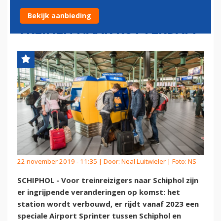
AIRPORT SPRINTER EN MEER
Bekijk aanbieding
TREINEN NAAR ROTTERDAM
22 november 2019 - 11:35 | Door:
Neal Luitwieler
| Foto: NS
SCHIPHOL - Voor treinreizigers naar Schiphol zijn
er ingrijpende veranderingen op komst: het
station wordt verbouwd, er rijdt vanaf 2023 een
speciale Airport Sprinter tussen Schiphol en