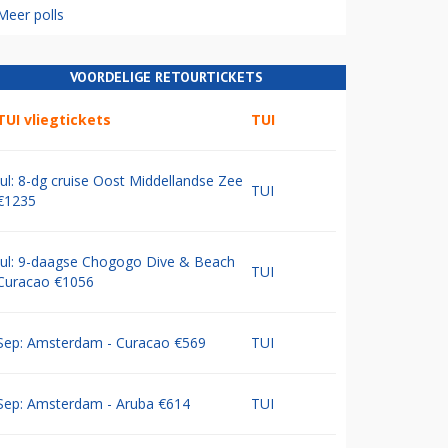
Meer polls
VOORDELIGE RETOURTICKETS
TUI vliegtickets
TUI
Jul: 8-dg cruise Oost Middellandse Zee
TUI
€1235
Jul: 9-daagse Chogogo Dive & Beach
TUI
Curacao €1056
Sep: Amsterdam - Curacao €569
TUI
Sep: Amsterdam - Aruba €614
TUI