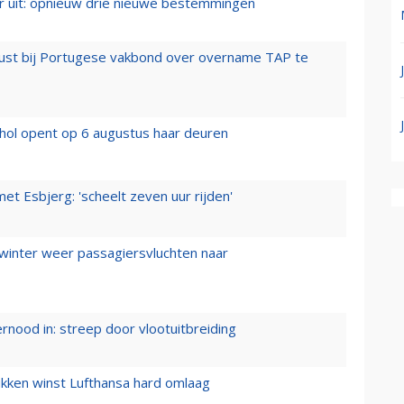
er uit: opnieuw drie nieuwe bestemmingen
rust bij Portugese vakbond over overname TAP te
hol opent op 6 augustus haar deuren
t Esbjerg: 'scheelt zeven uur rijden'
 winter weer passagiersvluchten naar
ernood in: streep door vlootuitbreiding
ukken winst Lufthansa hard omlaag