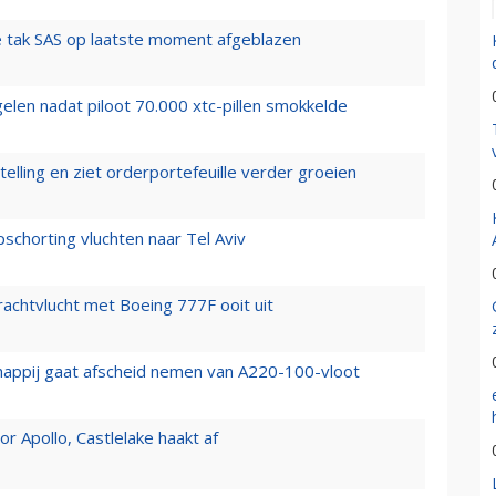
 tak SAS op laatste moment afgeblazen
elen nadat piloot 70.000 xtc-pillen smokkelde
elling en ziet orderportefeuille verder groeien
chorting vluchten naar Tel Aviv
vrachtvlucht met Boeing 777F ooit uit
happij gaat afscheid nemen van A220-100-vloot
 Apollo, Castlelake haakt af