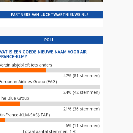
PARTNERS VAN LUCHTVAARTNIEUWS.NL!
POLL
WAT IS EEN GOEDE NIEUWE NAAM VOOR AIR
FRANCE-KLM?
Verzin alsjeblieft iets anders
47% (81 stemmen)
European Airlines Group (EAG)
24% (42 stemmen)
The Blue Group
21% (36 stemmen)
Air-France-KLM-SAS(-TAP)
6% (11 stemmen)
Totaal aantal stemmen: 170