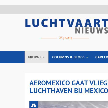
Overslaan
en
naar
de
inhoud
gaan
NIEUWS
COLUMNS & BLOGS
CAREER
AEROMEXICO GAAT VLIE
LUCHTHAVEN BIJ MEXIC