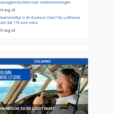
passagiersvluchten naar zonbestemmingen
04 aug 26
Raamstoeltje in de Business Class? Bij Lufthansa
kost dat 170 euro extra
05 aug 26
COLUMNS
MIJNBOUW, EU EN LUCHTVAART