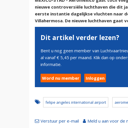
MEXICO-STAD - Aeromexico gaat toch vliege
nieuwe controversiële luchthaven die dit ja
eerste instantie dagelijkse vluchten naar
Villahermosa. De nieuwe luchthaven gaat 
Dit artikel verder lezen?
Bent u nog geen member van Luchtvaartnieu
al vanaf € 5,45 per maand. Klik dan op ond
informatie.
Word nu member
Inloggen
felipe angeles international airport
aerome
Verstuur per e-mail
Meld u aan voor de 