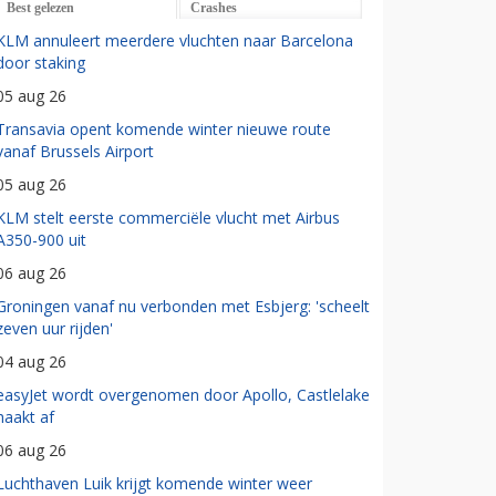
Best gelezen
Crashes
KLM annuleert meerdere vluchten naar Barcelona
door staking
05 aug 26
Transavia opent komende winter nieuwe route
vanaf Brussels Airport
05 aug 26
KLM stelt eerste commerciële vlucht met Airbus
A350-900 uit
06 aug 26
Groningen vanaf nu verbonden met Esbjerg: 'scheelt
zeven uur rijden'
04 aug 26
easyJet wordt overgenomen door Apollo, Castlelake
haakt af
06 aug 26
Luchthaven Luik krijgt komende winter weer