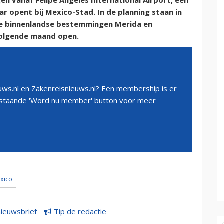
n vanaf Felipe Ángeles International Airport, een
ar opent bij Mexico-Stad. In de planning staan in
 de binnenlandse bestemmingen Merida en
volgende maand open.
ws.nl en Zakenreisnieuws.nl? Een membership is er
erstaande 'Word nu member' button voor meer
xico
nieuwsbrief
Tip de redactie