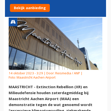
AACHEN AIRPORT
Bekijk aanbieding
14 oktober 2023 - 3:29 | Door:
Reismedia / ANP
|
Foto: Maastricht Aachen Airport
MAASTRICHT - Extinction Rebellion (XR) en
Milieudefensie houden zaterdagmiddag bij
Maastricht Aachen Airport (MAA) een
demonstratie tegen de wat genoemd wordt
"excessieve klimaatvervuiling, ziekmakende