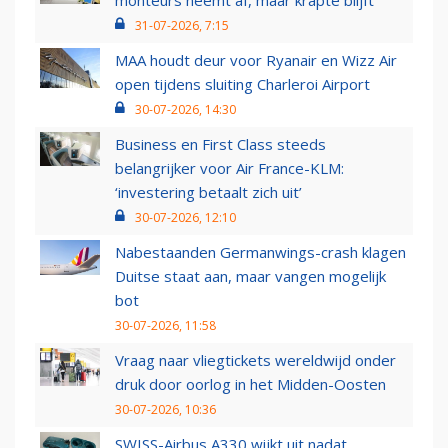
monteurs neemt af, maar krapte blijft
31-07-2026, 7:15
MAA houdt deur voor Ryanair en Wizz Air
open tijdens sluiting Charleroi Airport
30-07-2026, 14:30
Business en First Class steeds
belangrijker voor Air France-KLM:
‘investering betaalt zich uit’
30-07-2026, 12:10
Nabestaanden Germanwings-crash klagen
Duitse staat aan, maar vangen mogelijk
bot
30-07-2026, 11:58
Vraag naar vliegtickets wereldwijd onder
druk door oorlog in het Midden-Oosten
30-07-2026, 10:36
SWISS-Airbus A330 wijkt uit nadat