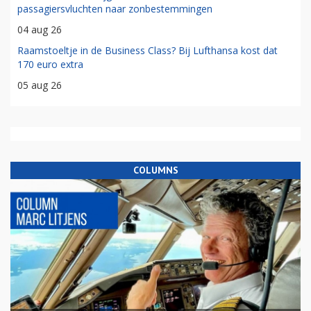
passagiersvluchten naar zonbestemmingen
04 aug 26
Raamstoeltje in de Business Class? Bij Lufthansa kost dat
170 euro extra
05 aug 26
COLUMNS