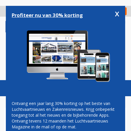
Overslaan
en
x
Digitaal Magazine
Registreer
Check in
naar
Profiteer nu van 30% korting
de
inhoud
gaan
Magazine
Podcasts
Vacatures
Toggl
naviga
Ontvang een jaar lang 30% korting op het beste van
Luchtvaartnieuws en Zakenreisnieuws. Krijg onbeperkt
toegang tot al het nieuws en de bijbehorende Apps.
DEMONSTRATIE EXTINCTION
Ontvang tevens 12 maanden het Luchtvaartnieuws
REBELLION BIJ MAASTRICHT
Magazine in de mail of op de mat.