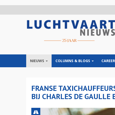
Overslaan
en
naar
de
inhoud
gaan
NIEUWS
COLUMNS & BLOGS
CAREER
FRANSE TAXICHAUFFEUR
BIJ CHARLES DE GAULLE 