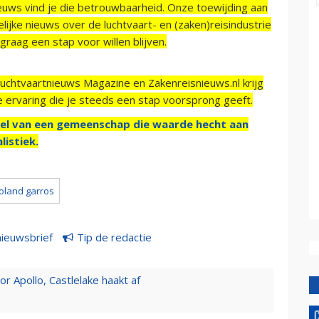
ieuws vind je die betrouwbaarheid. Onze toewijding aan
ijke nieuws over de luchtvaart- en (zaken)reisindustrie
raag een stap voor willen blijven.
Luchtvaartnieuws Magazine en Zakenreisnieuws.nl krijg
e ervaring die je steeds een stap voorsprong geeft.
el van een gemeenschap die waarde hecht aan
listiek.
oland garros
nieuwsbrief
Tip de redactie
 Apollo, Castlelake haakt af