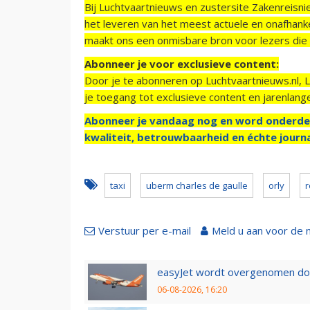
Bij Luchtvaartnieuws en zustersite Zakenreisn
het leveren van het meest actuele en onafhankel
maakt ons een onmisbare bron voor lezers die g
Abonneer je voor exclusieve content:
Door je te abonneren op Luchtvaartnieuws.nl, 
je toegang tot exclusieve content en jarenlang
Abonneer je vandaag nog en word onderde
kwaliteit, betrouwbaarheid en échte journa
taxi
uberm charles de gaulle
orly
r
Verstuur per e-mail
Meld u aan voor de 
easyJet wordt overgenomen door
06-08-2026, 16:20