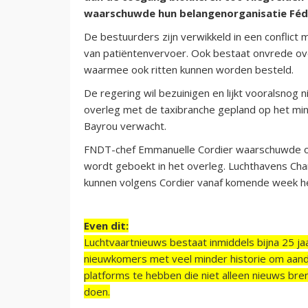
waarschuwde hun belangenorganisatie Fédé
De bestuurders zijn verwikkeld in een conflic
van patiëntenvervoer. Ook bestaat onvrede ove
waarmee ook ritten kunnen worden besteld.
De regering wil bezuinigen en lijkt vooralsnog 
overleg met de taxibranche gepland op het min
Bayrou verwacht.
FNDT-chef Emmanuelle Cordier waarschuwde op
wordt geboekt in het overleg. Luchthavens Cha
kunnen volgens Cordier vanaf komende week h
Even dit:
Luchtvaartnieuws bestaat inmiddels bijna 25 jaa
nieuwkomers met veel minder historie om aand
platforms te hebben die niet alleen nieuws bre
doen.