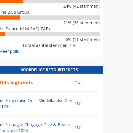
24% (42 stemmen)
The Blue Group
21% (36 stemmen)
Air-France-KLM-SAS(-TAP)
6% (11 stemmen)
Totaal aantal stemmen: 170
Meer polls
VOORDELIGE RETOURTICKETS
TUI vliegtickets
TUI
Jul: 8-dg cruise Oost Middellandse Zee
TUI
€1235
Jul: 9-daagse Chogogo Dive & Beach
TUI
Curacao €1056