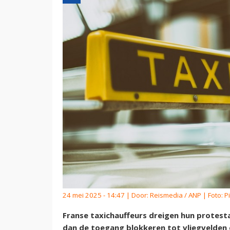
24 mei 2025 - 14:47 | Door:
Reismedia / ANP
| Foto: 
Franse taxichauffeurs dreigen hun protest
dan de toegang blokkeren tot vliegvelden 