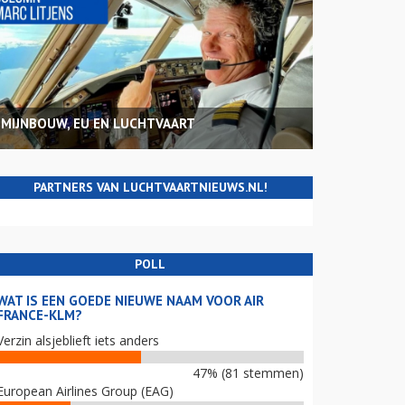
MIJNBOUW, EU EN LUCHTVAART
PARTNERS VAN LUCHTVAARTNIEUWS.NL!
POLL
WAT IS EEN GOEDE NIEUWE NAAM VOOR AIR
FRANCE-KLM?
Verzin alsjeblieft iets anders
47% (81 stemmen)
European Airlines Group (EAG)