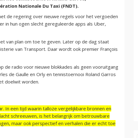
ration Nationale Du Taxi (FNDT).
t met de regering over nieuwe regels voor het vergoeden
r in hun ogen slecht gereguleerde apps als Uber,
niet van plan om toe te geven. Later op de dag staat
isterie van Transport. Daar wordt ook premier François
 de radio voor nieuwe blokkades als geen vooruitgang
rles de Gaulle en Orly en tennistoernooi Roland Garros
et doelwit worden.
r. In een tijd waarin talloze vergelijkbare bronnen en
acht schreeuwen, is het belangrijk om betrouwbare
ngen, maar ook perspectief en verhalen die er echt toe