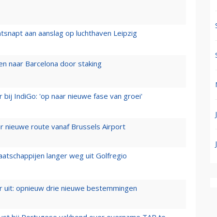
tsnapt aan aanslag op luchthaven Leipzig
n naar Barcelona door staking
 bij IndiGo: 'op naar nieuwe fase van groei'
 nieuwe route vanaf Brussels Airport
aatschappijen langer weg uit Golfregio
er uit: opnieuw drie nieuwe bestemmingen
rust bij Portugese vakbond over overname TAP te