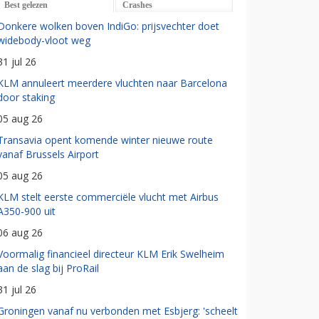
Best gelezen
Crashes
Donkere wolken boven IndiGo: prijsvechter doet
widebody-vloot weg
31 jul 26
KLM annuleert meerdere vluchten naar Barcelona
door staking
05 aug 26
Transavia opent komende winter nieuwe route
vanaf Brussels Airport
05 aug 26
KLM stelt eerste commerciële vlucht met Airbus
A350-900 uit
06 aug 26
Voormalig financieel directeur KLM Erik Swelheim
aan de slag bij ProRail
31 jul 26
Groningen vanaf nu verbonden met Esbjerg: 'scheelt