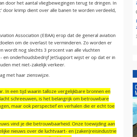
n door het aantal vliegbewegingen terug te dringen. In
’ door krimp dient over alle banen te worden verdeeld,
viation Association (EBAA) erop dat de general aviation
e doelen om de overlast te verminderen. Zo worden er
n wordt nog slechts 3 procent van alle vluchten
- en onderhoudsbedrijf JetSupport wijst er op dat er in
den met niet-zakelijk verkeer.
ag met haar zienswijze.
r. In een tijd waarin talloze vergelijkbare bronnen en
acht schreeuwen, is het belangrijk om betrouwbare
ngen, maar ook perspectief en verhalen die er echt toe
ieuws vind je die betrouwbaarheid. Onze toewijding aan
ijke nieuws over de luchtvaart- en (zaken)reisindustrie