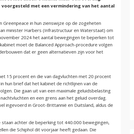
voorgesteld met een vermindering van het aantal
 en Greenpeace in hun zienswijze op de zogeheten
van minister Harbers (Infrastructuur en Waterstaat) om
 november 2024 het aantal bewegingen te beperken tot
t kabinet moet de Balanced Approach-procedure volgen
rbouwen dat er geen alternatieven zijn voor het
 met 15 procent en die van dagvluchten met 20 procent
n hun brief dat het kabinet de richtlijnen van de
en. Die gaan uit van een maximale geluidsbelasting
 nachtvluchten en een grens aan het geluid overdag.
wel ingevoerd in Groot-Brittannië en Duitsland, aldus de
e staan achter de beperking tot 440.000 bewegingen,
llen die Schiphol dit voorjaar heeft gedaan. Die