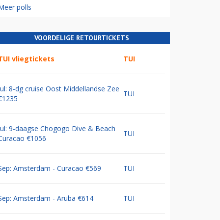
Meer polls
VOORDELIGE RETOURTICKETS
TUI vliegtickets
TUI
Jul: 8-dg cruise Oost Middellandse Zee
TUI
€1235
Jul: 9-daagse Chogogo Dive & Beach
TUI
Curacao €1056
Sep: Amsterdam - Curacao €569
TUI
Sep: Amsterdam - Aruba €614
TUI