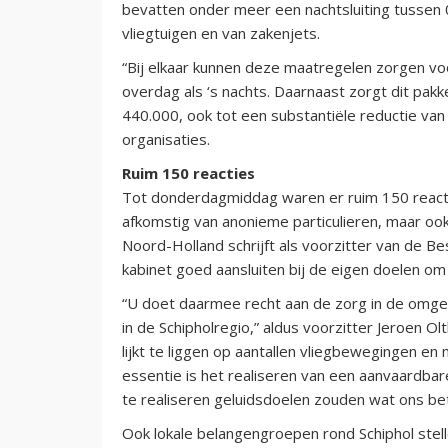
bevatten onder meer een nachtsluiting tussen 
vliegtuigen en van zakenjets.
“Bij elkaar kunnen deze maatregelen zorgen 
overdag als ‘s nachts. Daarnaast zorgt dit pa
440.000, ook tot een substantiële reductie van v
organisaties.
Ruim 150 reacties
Tot donderdagmiddag waren er ruim 150 reacti
afkomstig van anonieme particulieren, maar oo
Noord-Holland schrijft als voorzitter van de Be
kabinet goed aansluiten bij de eigen doelen om
“U doet daarmee recht aan de zorg in de omgev
in de Schipholregio,” aldus voorzitter Jeroen Ol
lijkt te liggen op aantallen vliegbewegingen en
essentie is het realiseren van een aanvaardbar
te realiseren geluidsdoelen zouden wat ons b
Ook lokale belangengroepen rond Schiphol stelle