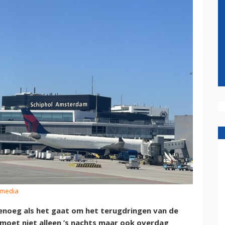
smedia
genoeg als het gaat om het terugdringen van de
 moet niet alleen ’s nachts maar ook overdag