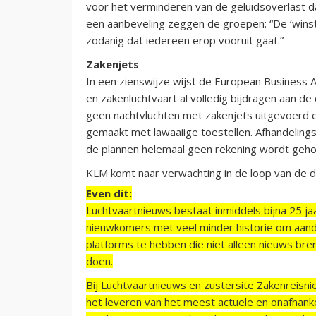
voor het verminderen van de geluidsoverlast da
een aanbeveling zeggen de groepen: “De ‘winst
zodanig dat iedereen erop vooruit gaat.”
Zakenjets
In een zienswijze wijst de European Business A
en zakenluchtvaart al volledig bijdragen aan d
geen nachtvluchten met zakenjets uitgevoerd e
gemaakt met lawaaiige toestellen. Afhandelings
de plannen helemaal geen rekening wordt gehou
KLM komt naar verwachting in de loop van de d
Even dit:
Luchtvaartnieuws bestaat inmiddels bijna 25 jaa
nieuwkomers met veel minder historie om aand
platforms te hebben die niet alleen nieuws bre
doen.
Bij Luchtvaartnieuws en zustersite Zakenreisn
het leveren van het meest actuele en onafhankel