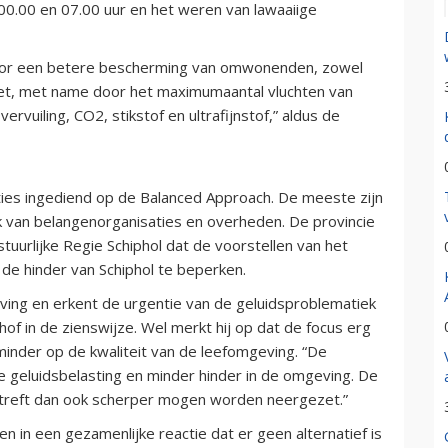
00.00 en 07.00 uur en het weren van lawaaiige
voor een betere bescherming van omwonenden, zowel
kket, met name door het maximumaantal vluchten van
ervuiling, CO2, stikstof en ultrafijnstof,” aldus de
es ingediend op de Balanced Approach. De meeste zijn
k van belangenorganisaties en overheden. De provincie
stuurlijke Regie Schiphol dat de voorstellen van het
 de hinder van Schiphol te beperken.
ing en erkent de urgentie van de geluidsproblematiek
thof in de zienswijze. Wel merkt hij op dat de focus erg
 minder op de kwaliteit van de leefomgeving. “De
e geluidsbelasting en minder hinder in de omgeving. De
etreft dan ook scherper mogen worden neergezet.”
n in een gezamenlijke reactie dat er geen alternatief is