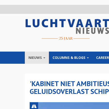
Overslaan
en
naar
de
inhoud
gaan
NIEUWS
COLUMNS & BLOGS
CAREER
'KABINET NIET AMBITIE
GELUIDSOVERLAST SCHIP