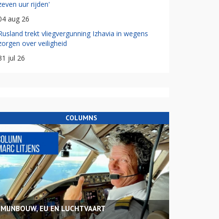
zeven uur rijden'
04 aug 26
Rusland trekt vliegvergunning Izhavia in wegens
zorgen over veiligheid
31 jul 26
COLUMNS
MIJNBOUW, EU EN LUCHTVAART