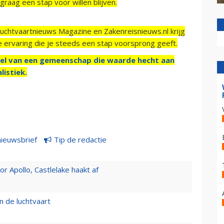
raag een stap voor willen blijven.
Luchtvaartnieuws Magazine en Zakenreisnieuws.nl krijg
e ervaring die je steeds een stap voorsprong geeft.
el van een gemeenschap die waarde hecht aan
listiek.
nieuwsbrief
Tip de redactie
 Apollo, Castlelake haakt af
n de luchtvaart