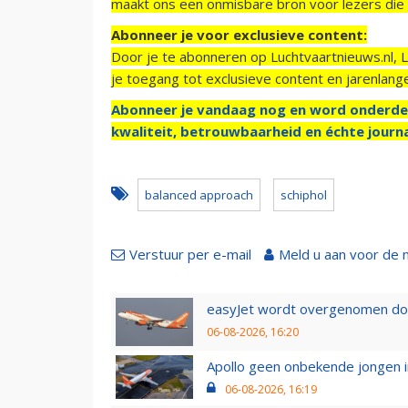
maakt ons een onmisbare bron voor lezers die g
Abonneer je voor exclusieve content:
Door je te abonneren op Luchtvaartnieuws.nl, 
je toegang tot exclusieve content en jarenlang
Abonneer je vandaag nog en word onderde
kwaliteit, betrouwbaarheid en échte journa
balanced approach
schiphol
Verstuur per e-mail
Meld u aan voor de 
easyJet wordt overgenomen door
06-08-2026, 16:20
Apollo geen onbekende jongen i
06-08-2026, 16:19