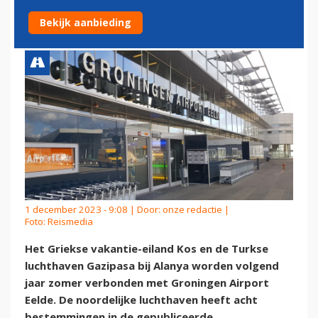
GRONINGEN AIRPORT EELDE
Bekijk aanbieding
1 december 2023 - 9:08 | Door:
onze redactie
|
Foto: Reismedia
Het Griekse vakantie-eiland Kos en de Turkse
luchthaven Gazipasa bij Alanya worden volgend
jaar zomer verbonden met Groningen Airport
Eelde. De noordelijke luchthaven heeft acht
bestemmingen in de gepubliceerde