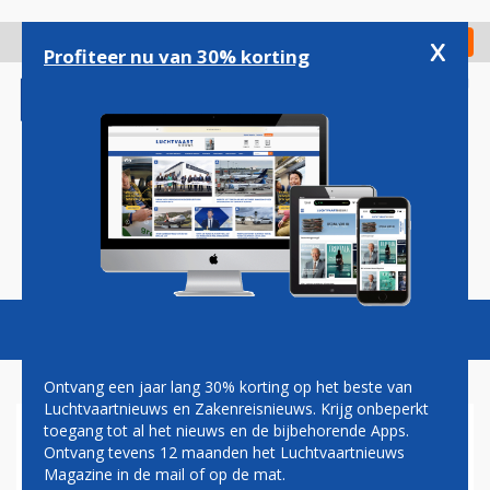
Overslaan
en
x
Digitaal Magazine
Registreer
Check in
naar
Profiteer nu van 30% korting
de
inhoud
gaan
Magazine
Podcasts
Vacatures
Toggl
naviga
Ontvang een jaar lang 30% korting op het beste van
Luchtvaartnieuws en Zakenreisnieuws. Krijg onbeperkt
toegang tot al het nieuws en de bijbehorende Apps.
KOS EN GAZIPASA NIEUW IN
Ontvang tevens 12 maanden het Luchtvaartnieuws
ZOMERDIENSTREGELING
Magazine in de mail of op de mat.