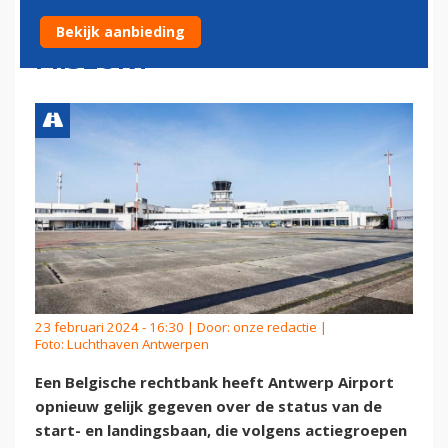
ANTWERPEN ANDERMAAL
Bekijk aanbieding
MISLUKT
23 februari 2024 - 16:30 | Door:
onze redactie
|
Foto: Luchthaven Antwerpen
Een Belgische rechtbank heeft Antwerp Airport
opnieuw gelijk gegeven over de status van de
start- en landingsbaan, die volgens actiegroepen