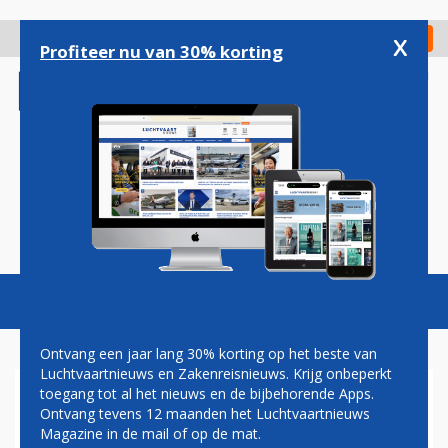
Overslaan
en
x
Digitaal Magazine
Registreer
Check in
naar
Profiteer nu van 30% korting
de
inhoud
gaan
Magazine
Podcasts
Vacatures
Toggl
naviga
Ontvang een jaar lang 30% korting op het beste van
Luchtvaartnieuws en Zakenreisnieuws. Krijg onbeperkt
toegang tot al het nieuws en de bijbehorende Apps.
‘KRUISTOCHT’ TEGEN
Ontvang tevens 12 maanden het Luchtvaartnieuws
LUCHTHAVEN VAN
Magazine in de mail of op de mat.