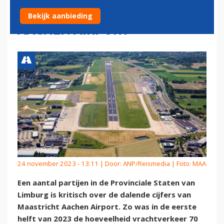
CIJFERS MAASTRICHT
Bekijk aanbieding
AACHEN AIRPORT
24 november 2023 - 13:11 | Door:
ANP/Reismedia
| Foto: MAA
Een aantal partijen in de Provinciale Staten van
Limburg is kritisch over de dalende cijfers van
Maastricht Aachen Airport. Zo was in de eerste
helft van 2023 de hoeveelheid vrachtverkeer 70