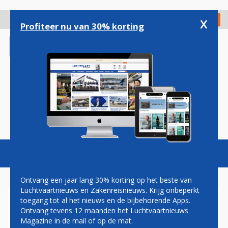
Overslaan
en
x
Digitaal Magazine
Registreer
Check in
naar
Profiteer nu van 30% korting
de
inhoud
gaan
Magazine
Podcasts
Vacatures
Toggl
naviga
Ontvang een jaar lang 30% korting op het beste van
Luchtvaartnieuws en Zakenreisnieuws. Krijg onbeperkt
toegang tot al het nieuws en de bijbehorende Apps.
LIMBURGSE POLITICI
Ontvang tevens 12 maanden het Luchtvaartnieuws
KRITISCH OVER DALENDE
Magazine in de mail of op de mat.