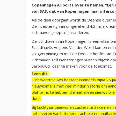
Copenhagen Airports over te nemen. “Een c
van SAS, dat van Kopenhagen haar intercon
Als de deal doorgaat wordt de Deense overhei
De investering van omgerekend 4,3 miljard e
luchthavengroep te garanderen.
De luchthaven van Kopenhagen is een vitaal on
Scandinavië. Volgens Van der Werff komen er i
vliegverbindingen met de Deense hoofdstad. Da
luchthaven zelf investeringen kunnen blijven d
verbouwd, klaar te maken voor de toekomst.
Even dit:
Luchtvaartnieuws bestaat inmiddels bijna 25 jaa
nieuwkomers met veel minder historie om aand
platforms te hebben die niet alleen nieuws bre
doen.
Bij Luchtvaartnieuws en zustersite Zakenreisn
het leveren van het meest actuele en onafhankel