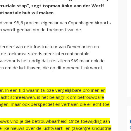
ruciale stap”, zegt topman Anko van der Werff
tinentale hub wil maken.
d voor 98,6 procent eigenaar van Copenhagen Airports.
uro wordt gedaan om de toekomst van de
derdeel van de infrastructuur van Denemarken en
n de toekomst steeds meer intercontinentale
arvoor is het nodig dat niet alleen SAS maar ook de
oen om de luchthaven, die op dit moment flink wordt
r. In een tijd waarin talloze vergelijkbare bronnen en
acht schreeuwen, is het belangrijk om betrouwbare
ngen, maar ook perspectief en verhalen die er echt toe
ieuws vind je die betrouwbaarheid. Onze toewijding aan
ijke nieuws over de luchtvaart- en (zaken)reisindustrie