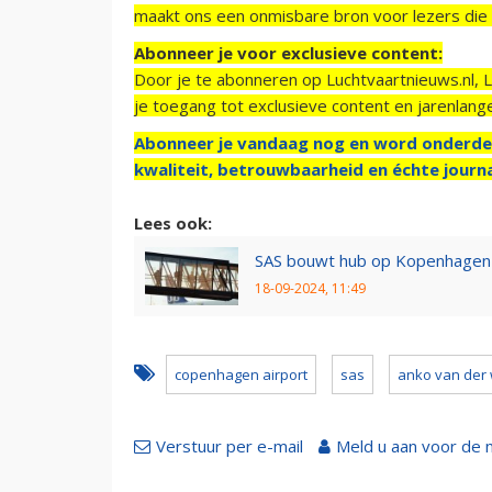
maakt ons een onmisbare bron voor lezers die g
Abonneer je voor exclusieve content:
Door je te abonneren op Luchtvaartnieuws.nl, 
je toegang tot exclusieve content en jarenlang
Abonneer je vandaag nog en word onderde
kwaliteit, betrouwbaarheid en échte journa
Lees ook:
SAS bouwt hub op Kopenhagen Air
18-09-2024, 11:49
copenhagen airport
sas
anko van der 
Verstuur per e-mail
Meld u aan voor de 