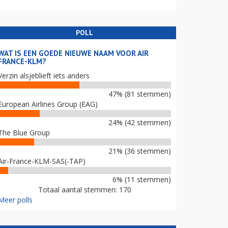
POLL
WAT IS EEN GOEDE NIEUWE NAAM VOOR AIR
FRANCE-KLM?
Verzin alsjeblieft iets anders
47% (81 stemmen)
European Airlines Group (EAG)
24% (42 stemmen)
The Blue Group
21% (36 stemmen)
Air-France-KLM-SAS(-TAP)
6% (11 stemmen)
Totaal aantal stemmen: 170
Meer polls