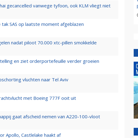
hai gecancelled vanwege tyfoon, ook KLM vliegt niet
 tak SAS op laatste moment afgeblazen
elen nadat piloot 70.000 xtc-pillen smokkelde
elling en ziet orderportefeuille verder groeien
chorting vluchten naar Tel Aviv
vrachtvlucht met Boeing 777F ooit uit
happij gaat afscheid nemen van A220-100-vloot
 Apollo, Castlelake haakt af