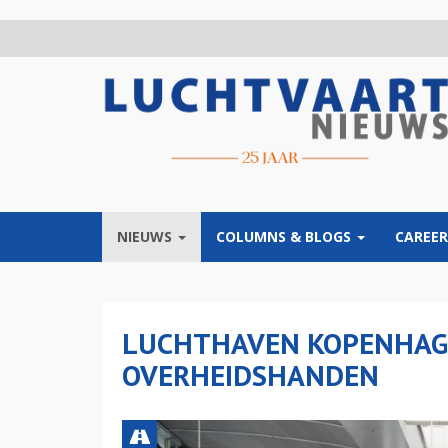
Overslaan
en
naar
de
inhoud
gaan
NIEUWS
COLUMNS & BLOGS
CAREER
LUCHTHAVEN KOPENHAG
OVERHEIDSHANDEN