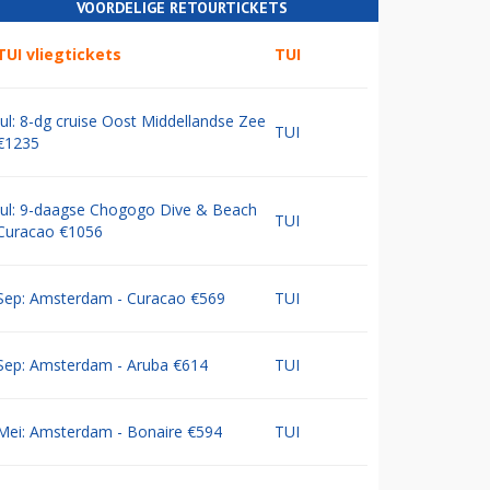
VOORDELIGE RETOURTICKETS
TUI vliegtickets
TUI
Jul: 8-dg cruise Oost Middellandse Zee
TUI
€1235
Jul: 9-daagse Chogogo Dive & Beach
TUI
Curacao €1056
Sep: Amsterdam - Curacao €569
TUI
Sep: Amsterdam - Aruba €614
TUI
Mei: Amsterdam - Bonaire €594
TUI