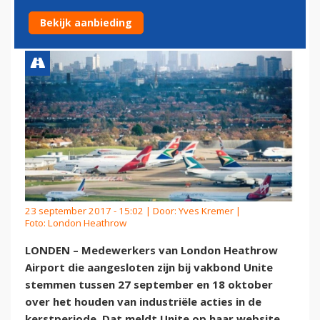
KERSTSTAKING
Bekijk aanbieding
23 september 2017 - 15:02 | Door:
Yves Kremer
|
Foto: London Heathrow
LONDEN – Medewerkers van London Heathrow
Airport die aangesloten zijn bij vakbond Unite
stemmen tussen 27 september en 18 oktober
over het houden van industriële acties in de
kerstperiode. Dat meldt Unite op haar website.