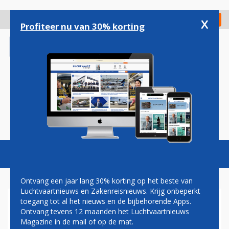
Overslaan
en
x
Digitaal Magazine
Registreer
Check in
naar
Profiteer nu van 30% korting
de
inhoud
gaan
Magazine
Podcasts
Vacatures
Toggl
naviga
Ontvang een jaar lang 30% korting op het beste van
Luchtvaartnieuws en Zakenreisnieuws. Krijg onbeperkt
toegang tot al het nieuws en de bijbehorende Apps.
MEDEWERKERS LONDON
Ontvang tevens 12 maanden het Luchtvaartnieuws
HEATHROW STEMMEN OVER
Magazine in de mail of op de mat.