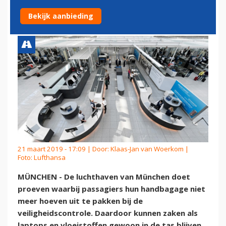
BIJ SECURITY
Bekijk aanbieding
21 maart 2019 - 17:09 | Door:
Klaas-Jan van Woerkom
|
Foto: Lufthansa
MÜNCHEN - De luchthaven van München doet
proeven waarbij passagiers hun handbagage niet
meer hoeven uit te pakken bij de
veiligheidscontrole. Daardoor kunnen zaken als
laptops en vloeistoffen gewoon in de tas blijven