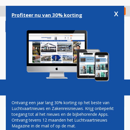
Overslaan
en
x
Digitaal Magazine
Registreer
Check in
naar
Profiteer nu van 30% korting
de
inhoud
gaan
Magazine
Podcasts
Vacatures
Toggl
naviga
Ontvang een jaar lang 30% korting op het beste van
Luchtvaartnieuws en Zakenreisnieuws. Krijg onbeperkt
toegang tot al het nieuws en de bijbehorende Apps.
MÜNCHEN AIRPORT: STRAKS
Ontvang tevens 12 maanden het Luchtvaartnieuws
GEEN TAS MEER UITPAKKEN
Magazine in de mail of op de mat.