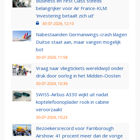
Business en First Class steeds
belangrijker voor Air France-KLM:
‘investering betaalt zich uit’
30-07-2026, 12:10
Nabestaanden Germanwings-crash klagen
Duitse staat aan, maar vangen mogelijk
bot
30-07-2026, 11:58
Vraag naar vliegtickets wereldwijd onder
druk door oorlog in het Midden-Oosten
30-07-2026, 10:36
SWISS-Airbus A330 wijkt uit nadat
koptelefoonoplader rook in cabine
veroorzaakt
30-07-2026, 10:23
Bezoekersrecord voor Farnborough
Airshow: 41 procent meer dan de vorige