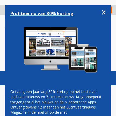
Overslaan
en
x
Digitaal Magazine
Registreer
Check in
naar
Profiteer nu van 30% korting
de
inhoud
gaan
Magazine
Podcasts
Vacatures
Toggl
naviga
Ontvang een jaar lang 30% korting op het beste van
Luchtvaartnieuws en Zakenreisnieuws. Krijg onbeperkt
toegang tot al het nieuws en de bijbehorende Apps.
NIEUWE BLUSVOERTUIGEN
Ontvang tevens 12 maanden het Luchtvaartnieuws
VOOR DEFENSIE EN
Magazine in de mail of op de mat.