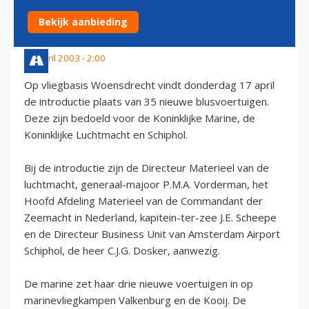
SCHIPHOL
Bekijk aanbieding
15 april 2003 - 2:00
Op vliegbasis Woensdrecht vindt donderdag 17 april
de introductie plaats van 35 nieuwe blusvoertuigen.
Deze zijn bedoeld voor de Koninklijke Marine, de
Koninklijke Luchtmacht en Schiphol.
Bij de introductie zijn de Directeur Materieel van de
luchtmacht, generaal-majoor P.M.A. Vorderman, het
Hoofd Afdeling Materieel van de Commandant der
Zeemacht in Nederland, kapitein-ter-zee J.E. Scheepe
en de Directeur Business Unit van Amsterdam Airport
Schiphol, de heer C.J.G. Dosker, aanwezig.
De marine zet haar drie nieuwe voertuigen in op
marinevliegkampen Valkenburg en de Kooij. De