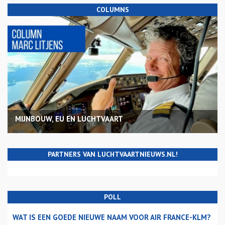
COLUMNS
MIJNBOUW, EU EN LUCHTVAART
PARTNERS VAN LUCHTVAARTNIEUWS.NL!
POLL
WAT IS EEN GOEDE NIEUWE NAAM VOOR AIR FRANCE-KLM?