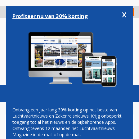
Overslaan
en
x
Digitaal Magazine
Registreer
Check in
naar
Profiteer nu van 30% korting
de
inhoud
gaan
Magazine
Podcasts
Vacatures
Toggl
naviga
Ontvang een jaar lang 30% korting op het beste van
Luchtvaartnieuws en Zakenreisnieuws. Krijg onbeperkt
toegang tot al het nieuws en de bijbehorende Apps.
PRIVIUM EXPRESSLOUNGE OP
Ontvang tevens 12 maanden het Luchtvaartnieuws
SCHIPHOL HEEFT NU EEN
Magazine in de mail of op de mat.