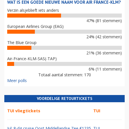
WAT IS EEN GOEDE NIEUWE NAAM VOOR AIR FRANCE-KLM?
Verzin alsjeblieft iets anders
47% (81 stemmen)
European Airlines Group (EAG)
24% (42 stemmen)
The Blue Group
21% (36 stemmen)
Air-France-KLM-SAS(-TAP)
6% (11 stemmen)
Totaal aantal stemmen: 170
Meer polls
VOORDELIGE RETOURTICKETS
TUI vliegtickets
TUI
Jul: 8-dg cruise Oost Middellandse Zee €1235
TUI