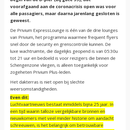
voorafgaand aan de coronacrisis open was voor
alle passagiers, maar daarna jarenlang gesloten is
geweest.
De Privium ExpressLounge is één van de drie lounges
van Privium, het programma waarmee frequent flyers
snel door de security en grenscontrole kunnen. De
luxe wachtruimte, die dagelijks geopend is van 05:30u
tot 21 uur en bedoeld is voor reizigers die binnen de
Schengenzone vliegen, is alleen toegankelijk voor
zogeheten Privium Plus-leden.
Het dakterras is niet open bij slechte
weersomstandigheden.
Even dit:
Luchtvaartnieuws bestaat inmiddels bijna 25 jaar. In
een tijd waarin talloze vergelijkbare bronnen en
nieuwkomers met veel minder historie om aandacht
schreeuwen, is het belangrijk om betrouwbare