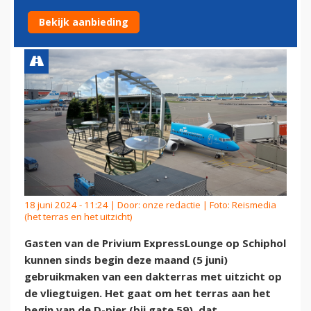
DAKTERRAS
Bekijk aanbieding
18 juni 2024 - 11:24 | Door:
onze redactie
| Foto: Reismedia
(het terras en het uitzicht)
Gasten van de Privium ExpressLounge op Schiphol
kunnen sinds begin deze maand (5 juni)
gebruikmaken van een dakterras met uitzicht op
de vliegtuigen. Het gaat om het terras aan het
begin van de D-pier (bij gate 59), dat