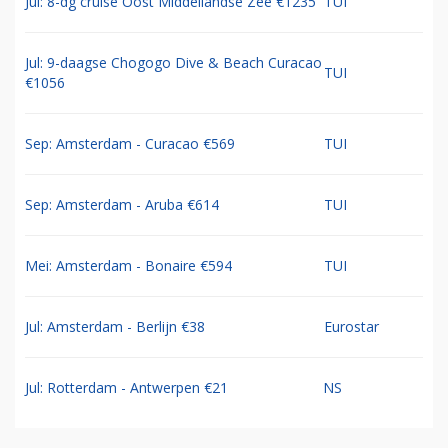
Jul: 8-dg cruise Oost Middellandse Zee €1235
TUI
Jul: 9-daagse Chogogo Dive & Beach Curacao
TUI
€1056
Sep: Amsterdam - Curacao €569
TUI
Sep: Amsterdam - Aruba €614
TUI
Mei: Amsterdam - Bonaire €594
TUI
Jul: Amsterdam - Berlijn €38
Eurostar
Jul: Rotterdam - Antwerpen €21
NS