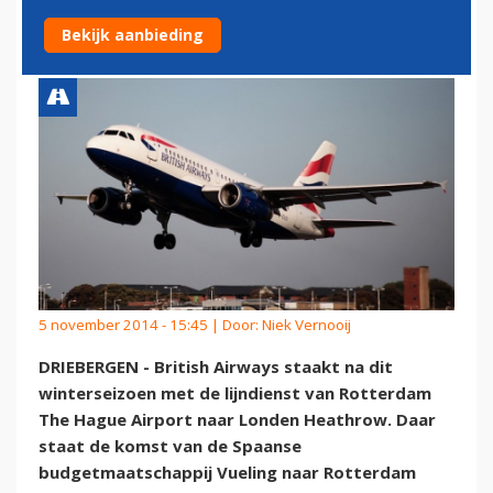
KRIJGT VUELING ERBIJ
Bekijk aanbieding
5 november 2014 - 15:45 | Door:
Niek Vernooij
DRIEBERGEN - British Airways staakt na dit
winterseizoen met de lijndienst van Rotterdam
The Hague Airport naar Londen Heathrow. Daar
staat de komst van de Spaanse
budgetmaatschappij Vueling naar Rotterdam