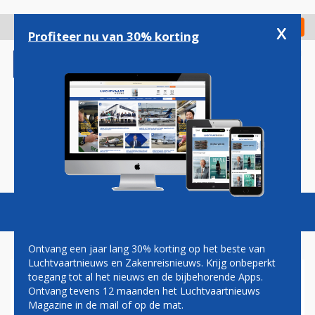
Overslaan
en
x
Digitaal Magazine
Registreer
Check in
naar
Profiteer nu van 30% korting
de
inhoud
gaan
Magazine
Podcasts
Vacatures
Toggl
naviga
Ontvang een jaar lang 30% korting op het beste van
Luchtvaartnieuws en Zakenreisnieuws. Krijg onbeperkt
toegang tot al het nieuws en de bijbehorende Apps.
ROTTERDAM VERLIEST
Ontvang tevens 12 maanden het Luchtvaartnieuws
HEATHROW-ROUTE, MAAR
Magazine in de mail of op de mat.