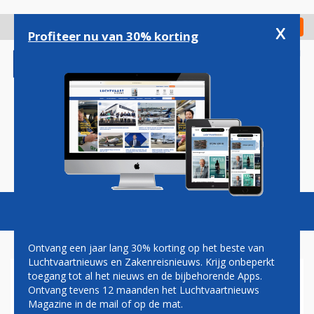
Overslaan
en
x
Digitaal Magazine
Registreer
Check in
naar
Profiteer nu van 30% korting
de
inhoud
gaan
Magazine
Podcasts
Vacatures
Toggl
naviga
Ontvang een jaar lang 30% korting op het beste van
Luchtvaartnieuws en Zakenreisnieuws. Krijg onbeperkt
toegang tot al het nieuws en de bijbehorende Apps.
SCHIPHOL EN KLM DAGEN
Ontvang tevens 12 maanden het Luchtvaartnieuws
STAAT VOOR DE RECHTER
Magazine in de mail of op de mat.