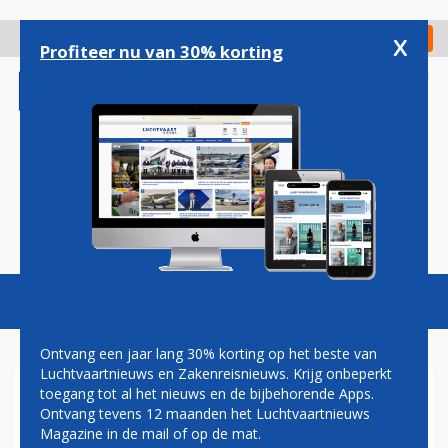
Overslaan
en
x
Digitaal Magazine
Registreer
Check in
naar
Profiteer nu van 30% korting
de
inhoud
gaan
Magazine
Podcasts
Vacatures
Toggl
naviga
Ontvang een jaar lang 30% korting op het beste van
Luchtvaartnieuws en Zakenreisnieuws. Krijg onbeperkt
toegang tot al het nieuws en de bijbehorende Apps.
'VERZIEKTE VERHOUDINGEN'
Ontvang tevens 12 maanden het Luchtvaartnieuws
IN TOP EINDHOVEN AIRPORT
Magazine in de mail of op de mat.