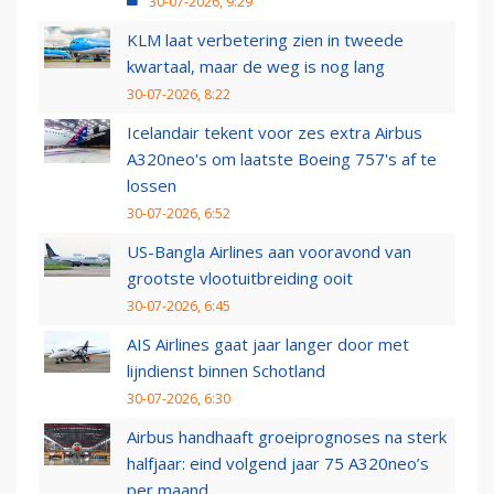
30-07-2026, 9:29
KLM laat verbetering zien in tweede
kwartaal, maar de weg is nog lang
30-07-2026, 8:22
Icelandair tekent voor zes extra Airbus
A320neo's om laatste Boeing 757's af te
lossen
30-07-2026, 6:52
US-Bangla Airlines aan vooravond van
grootste vlootuitbreiding ooit
30-07-2026, 6:45
AIS Airlines gaat jaar langer door met
lijndienst binnen Schotland
30-07-2026, 6:30
Airbus handhaaft groeiprognoses na sterk
halfjaar: eind volgend jaar 75 A320neo’s
per maand