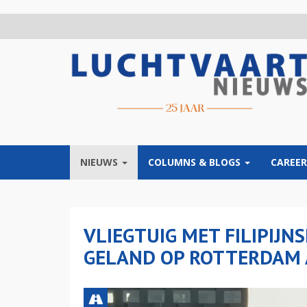
Overslaan
en
naar
de
inhoud
gaan
NIEUWS
COLUMNS & BLOGS
CAREER
VLIEGTUIG MET FILIPIJ
GELAND OP ROTTERDAM 