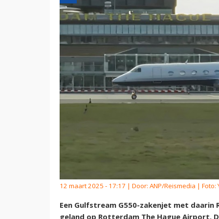
12 maart 2025 - 17:17 | Door:
ANP/Reismedia
| Foto:
Een Gulfstream G550-zakenjet met daarin R
geland op Rotterdam The Hague Airport. De