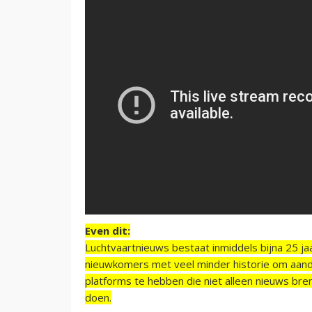
Even dit:
Luchtvaartnieuws bestaat inmiddels bijna 25 jaa
nieuwkomers met veel minder historie om aand
platforms te hebben die niet alleen nieuws bre
doen.