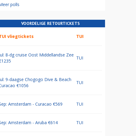
Meer polls
VOORDELIGE RETOURTICKETS
TUI vliegtickets
TUI
Jul: 8-dg cruise Oost Middellandse Zee
TUI
€1235
Jul: 9-daagse Chogogo Dive & Beach
TUI
Curacao €1056
Sep: Amsterdam - Curacao €569
TUI
Sep: Amsterdam - Aruba €614
TUI