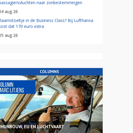
passagiersvluchten naar zonbestemmingen
04 aug 26
Raamstoeltje in de Business Class? Bij Lufthansa
kost dat 170 euro extra
05 aug 26
COLUMNS
MIJNBOUW, EU EN LUCHTVAART