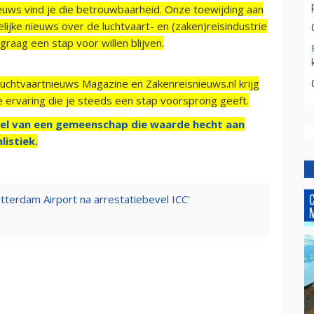
ieuws vind je die betrouwbaarheid. Onze toewijding aan
ijke nieuws over de luchtvaart- en (zaken)reisindustrie
raag een stap voor willen blijven.
Luchtvaartnieuws Magazine en Zakenreisnieuws.nl krijg
e ervaring die je steeds een stap voorsprong geeft.
el van een gemeenschap die waarde hecht aan
listiek.
terdam Airport na arrestatiebevel ICC'