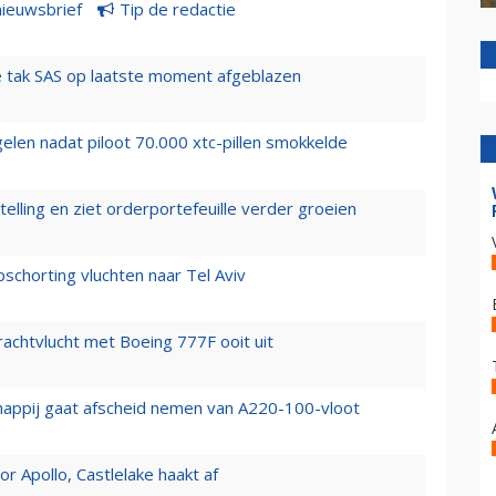
nieuwsbrief
Tip de redactie
 tak SAS op laatste moment afgeblazen
elen nadat piloot 70.000 xtc-pillen smokkelde
elling en ziet orderportefeuille verder groeien
chorting vluchten naar Tel Aviv
vrachtvlucht met Boeing 777F ooit uit
happij gaat afscheid nemen van A220-100-vloot
 Apollo, Castlelake haakt af