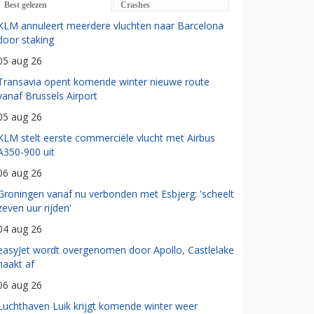
Best gelezen
Crashes
KLM annuleert meerdere vluchten naar Barcelona
door staking
05 aug 26
Transavia opent komende winter nieuwe route
vanaf Brussels Airport
05 aug 26
KLM stelt eerste commerciële vlucht met Airbus
A350-900 uit
06 aug 26
Groningen vanaf nu verbonden met Esbjerg: 'scheelt
zeven uur rijden'
04 aug 26
easyJet wordt overgenomen door Apollo, Castlelake
haakt af
06 aug 26
Luchthaven Luik krijgt komende winter weer