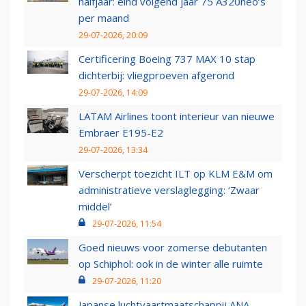
halfjaar: eind volgend jaar 75 A320neo’s
per maand
29-07-2026, 20:09
Certificering Boeing 737 MAX 10 stap
dichterbij: vliegproeven afgerond
29-07-2026, 14:09
LATAM Airlines toont interieur van nieuwe
Embraer E195-E2
29-07-2026, 13:34
Verscherpt toezicht ILT op KLM E&M om
administratieve verslaglegging: ‘Zwaar
middel’
29-07-2026, 11:54
Goed nieuws voor zomerse debutanten
op Schiphol: ook in de winter alle ruimte
29-07-2026, 11:20
Japanse luchtvaartmaatschappij ANA