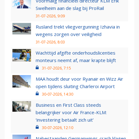
Voormalig financieel directeur KLM Erik
Swelheim aan de slag bij ProRail
31-07-2026, 9:09
Rusland trekt vliegvergunning Izhavia in
wegens zorgen over veiligheid
31-07-2026, 8:03
Wachttijd afgifte onderhoudslicenties
monteurs neemt af, maar krapte blijft
31-07-2026, 7:15
MAA houdt deur voor Ryanair en Wizz Air
open tijdens sluiting Charleroi Airport
30-07-2026, 14:30
Business en First Class steeds
belangrijker voor Air France-KLM:
‘investering betaalt zich uit’
30-07-2026, 12:10
Nabestaanden Germanwings-crash klagen