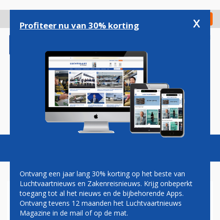
Overslaan
en
x
Digitaal Magazine
Registreer
Check in
naar
Profiteer nu van 30% korting
de
inhoud
gaan
Magazine
Podcasts
Vacatures
Toggl
naviga
Ontvang een jaar lang 30% korting op het beste van
Luchtvaartnieuws en Zakenreisnieuws. Krijg onbeperkt
toegang tot al het nieuws en de bijbehorende Apps.
VLIEGVERKEER NOORDOOST-
Ontvang tevens 12 maanden het Luchtvaartnieuws
AMERIKA ONTREGELD DOOR
Magazine in de mail of op de mat.