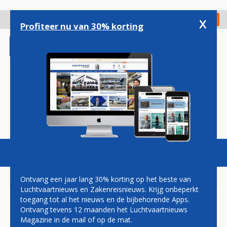
Overslaan
en
x
Digitaal Magazine
Registreer
Check in
naar
Profiteer nu van 30% korting
de
inhoud
gaan
Magazine
Podcasts
Vacatures
Toggl
naviga
Ontvang een jaar lang 30% korting op het beste van
Luchtvaartnieuws en Zakenreisnieuws. Krijg onbeperkt
toegang tot al het nieuws en de bijbehorende Apps.
WAPENSTILSTAND TUSSEN
Ontvang tevens 12 maanden het Luchtvaartnieuws
RYANAIR EN BELGISCHE
Magazine in de mail of op de mat.