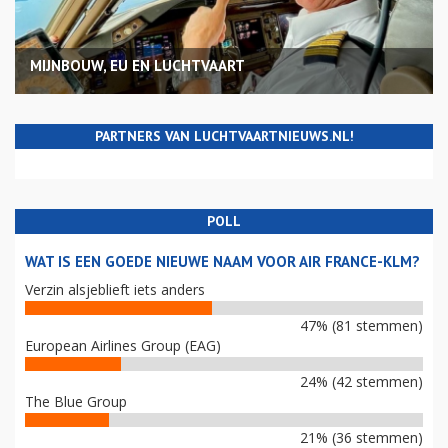
MIJNBOUW, EU EN LUCHTVAART
PARTNERS VAN LUCHTVAARTNIEUWS.NL!
POLL
WAT IS EEN GOEDE NIEUWE NAAM VOOR AIR FRANCE-KLM?
Verzin alsjeblieft iets anders
47% (81 stemmen)
European Airlines Group (EAG)
24% (42 stemmen)
The Blue Group
21% (36 stemmen)