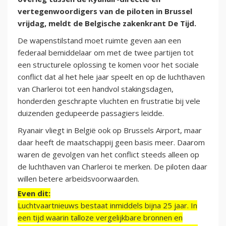
vertegenwoordigers van de piloten in Brussel
vrijdag, meldt de Belgische zakenkrant De Tijd.
De wapenstilstand moet ruimte geven aan een
federaal bemiddelaar om met de twee partijen tot
een structurele oplossing te komen voor het sociale
conflict dat al het hele jaar speelt en op de luchthaven
van Charleroi tot een handvol stakingsdagen,
honderden geschrapte vluchten en frustratie bij vele
duizenden gedupeerde passagiers leidde.
Ryanair vliegt in België ook op Brussels Airport, maar
daar heeft de maatschappij geen basis meer. Daarom
waren de gevolgen van het conflict steeds alleen op
de luchthaven van Charleroi te merken. De piloten daar
willen betere arbeidsvoorwaarden.
Even dit:
Luchtvaartnieuws bestaat inmiddels bijna 25 jaar. In
een tijd waarin talloze vergelijkbare bronnen en