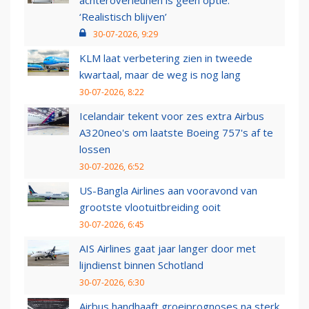
achteroverleunen is geen optie:
‘Realistisch blijven’
30-07-2026, 9:29
KLM laat verbetering zien in tweede
kwartaal, maar de weg is nog lang
30-07-2026, 8:22
Icelandair tekent voor zes extra Airbus
A320neo's om laatste Boeing 757's af te
lossen
30-07-2026, 6:52
US-Bangla Airlines aan vooravond van
grootste vlootuitbreiding ooit
30-07-2026, 6:45
AIS Airlines gaat jaar langer door met
lijndienst binnen Schotland
30-07-2026, 6:30
Airbus handhaaft groeiprognoses na sterk