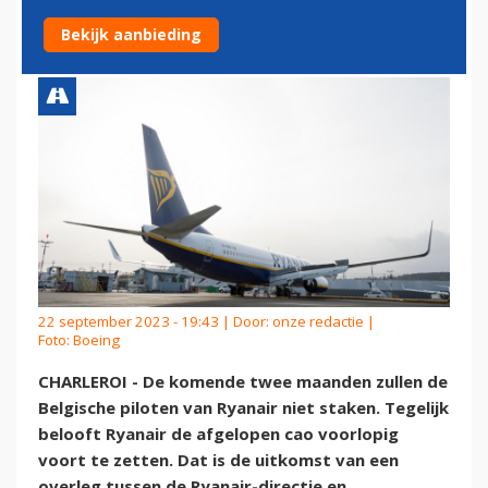
PILOTEN
Bekijk aanbieding
22 september 2023 - 19:43 | Door:
onze redactie
|
Foto: Boeing
CHARLEROI - De komende twee maanden zullen de
Belgische piloten van Ryanair niet staken. Tegelijk
belooft Ryanair de afgelopen cao voorlopig
voort te zetten. Dat is de uitkomst van een
overleg tussen de Ryanair-directie en