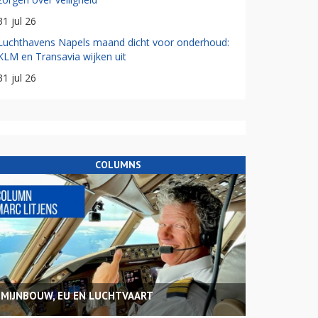
31 jul 26
Luchthavens Napels maand dicht voor onderhoud:
KLM en Transavia wijken uit
31 jul 26
COLUMNS
MIJNBOUW, EU EN LUCHTVAART