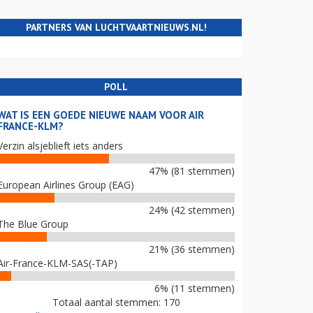
PARTNERS VAN LUCHTVAARTNIEUWS.NL!
POLL
WAT IS EEN GOEDE NIEUWE NAAM VOOR AIR
FRANCE-KLM?
Verzin alsjeblieft iets anders
47% (81 stemmen)
European Airlines Group (EAG)
24% (42 stemmen)
The Blue Group
21% (36 stemmen)
Air-France-KLM-SAS(-TAP)
6% (11 stemmen)
Totaal aantal stemmen: 170