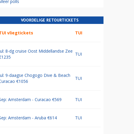
Meer polls
VOORDELIGE RETOURTICKETS
TUI vliegtickets
TUI
Jul: 8-dg cruise Oost Middellandse Zee
TUI
€1235
Jul: 9-daagse Chogogo Dive & Beach
TUI
Curacao €1056
Sep: Amsterdam - Curacao €569
TUI
Sep: Amsterdam - Aruba €614
TUI