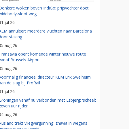
Donkere wolken boven IndiGo: prijsvechter doet
widebody-vloot weg
31 jul 26
KLM annuleert meerdere vluchten naar Barcelona
door staking
05 aug 26
Transavia opent komende winter nieuwe route
vanaf Brussels Airport
05 aug 26
Voormalig financieel directeur KLM Erik Swelheim
aan de slag bij ProRail
31 jul 26
Groningen vanaf nu verbonden met Esbjerg: 'scheelt
zeven uur rijden'
04 aug 26
Rusland trekt vliegvergunning Izhavia in wegens
zorgen over veiligheid