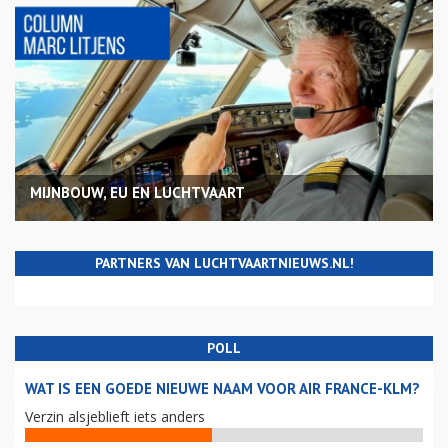
MIJNBOUW, EU EN LUCHTVAART
PARTNERS VAN LUCHTVAARTNIEUWS.NL!
POLL
WAT IS EEN GOEDE NIEUWE NAAM VOOR AIR FRANCE-KLM?
Verzin alsjeblieft iets anders