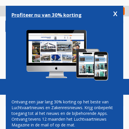
Overslaan
en
x
Digitaal Magazine
Registreer
Check in
naar
Profiteer nu van 30% korting
de
inhoud
gaan
Magazine
Podcasts
Vacatures
Toggl
naviga
Ontvang een jaar lang 30% korting op het beste van
Luchtvaartnieuws en Zakenreisnieuws. Krijg onbeperkt
toegang tot al het nieuws en de bijbehorende Apps.
FLY BY HISTORISCHE
Ontvang tevens 12 maanden het Luchtvaartnieuws
VLIEGTUIGEN BOVEN
Magazine in de mail of op de mat.