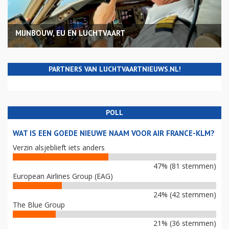
MIJNBOUW, EU EN LUCHTVAART
PARTNERS VAN LUCHTVAARTNIEUWS.NL!
POLL
WAT IS EEN GOEDE NIEUWE NAAM VOOR AIR FRANCE-KLM?
Verzin alsjeblieft iets anders
47% (81 stemmen)
European Airlines Group (EAG)
24% (42 stemmen)
The Blue Group
21% (36 stemmen)