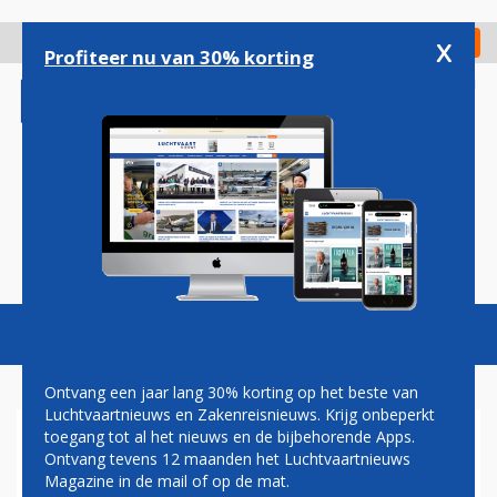
Overslaan
en
x
Digitaal Magazine
Registreer
Check in
naar
Profiteer nu van 30% korting
de
inhoud
gaan
Magazine
Podcasts
Vacatures
Toggl
naviga
Ontvang een jaar lang 30% korting op het beste van
Luchtvaartnieuws en Zakenreisnieuws. Krijg onbeperkt
toegang tot al het nieuws en de bijbehorende Apps.
LAAGVLIEGENDE F-16 PILOOT
Ontvang tevens 12 maanden het Luchtvaartnieuws
KRIJGT TAAKSTRAF VAN
Magazine in de mail of op de mat.