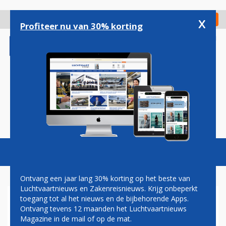
Overslaan
en
x
Digitaal Magazine
Registreer
Check in
naar
Profiteer nu van 30% korting
de
inhoud
gaan
Magazine
Podcasts
Vacatures
Toggl
naviga
Ontvang een jaar lang 30% korting op het beste van
Luchtvaartnieuws en Zakenreisnieuws. Krijg onbeperkt
toegang tot al het nieuws en de bijbehorende Apps.
LUCHTMACHT VS HOUDT F-
Ontvang tevens 12 maanden het Luchtvaartnieuws
35-GEVECHTSVLIEGTUIGEN
Magazine in de mail of op de mat.