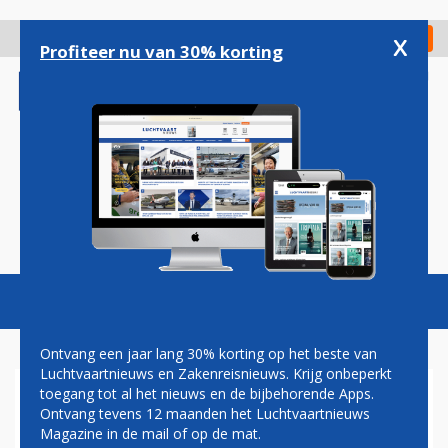
Overslaan
en
x
Digitaal Magazine
Registreer
Check in
naar
Profiteer nu van 30% korting
de
inhoud
gaan
Magazine
Podcasts
Vacatures
Toggl
naviga
Ontvang een jaar lang 30% korting op het beste van
Luchtvaartnieuws en Zakenreisnieuws. Krijg onbeperkt
toegang tot al het nieuws en de bijbehorende Apps.
ALGEMEEN
Ontvang tevens 12 maanden het Luchtvaartnieuws
Magazine in de mail of op de mat.