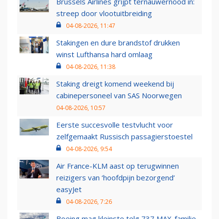
Brussels Airlines grijpt ternauwernood in:
streep door vlootuitbreiding
04-08-2026, 11:47
Stakingen en dure brandstof drukken
winst Lufthansa hard omlaag
04-08-2026, 11:38
Staking dreigt komend weekend bij
cabinepersoneel van SAS Noorwegen
04-08-2026, 10:57
Eerste succesvolle testvlucht voor
zelfgemaakt Russisch passagierstoestel
04-08-2026, 9:54
Air France-KLM aast op terugwinnen
reizigers van ‘hoofdpijn bezorgend’
easyJet
04-08-2026, 7:26
Boeing mag kleinste telg 737 MAX-familie