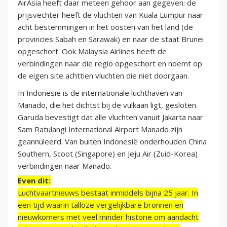
AirAsia heeft daar meteen gehoor aan gegeven: de
prijsvechter heeft de vluchten van Kuala Lumpur naar
acht bestemmingen in het oosten van het land (de
provincies Sabah en Sarawak) en naar de staat Brunei
opgeschort. Ook Malaysia Airlines heeft de
verbindingen naar die regio opgeschort en noemt op
de eigen site achttien vluchten die niet doorgaan.
In Indonesië is de internationale luchthaven van
Manado, die het dichtst bij de vulkaan ligt, gesloten.
Garuda bevestigt dat alle vluchten vanuit Jakarta naar
Sam Ratulangi International Airport Manado zijn
geannuleerd. Van buiten Indonesië onderhouden China
Southern, Scoot (Singapore) en Jeju Air (Zuid-Korea)
verbindingen naar Manado.
Even dit:
Luchtvaartnieuws bestaat inmiddels bijna 25 jaar. In
een tijd waarin talloze vergelijkbare bronnen en
nieuwkomers met veel minder historie om aandacht