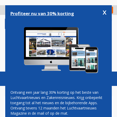
Overslaan
en
x
Digitaal Magazine
Registreer
Check in
naar
Profiteer nu van 30% korting
de
inhoud
gaan
Magazine
Podcasts
Vacatures
Toggl
naviga
Ontvang een jaar lang 30% korting op het beste van
Luchtvaartnieuws en Zakenreisnieuws. Krijg onbeperkt
toegang tot al het nieuws en de bijbehorende Apps.
VULKAANUITBARSTING
Ontvang tevens 12 maanden het Luchtvaartnieuws
ONTREGELT VLIEGVERKEER
Magazine in de mail of op de mat.