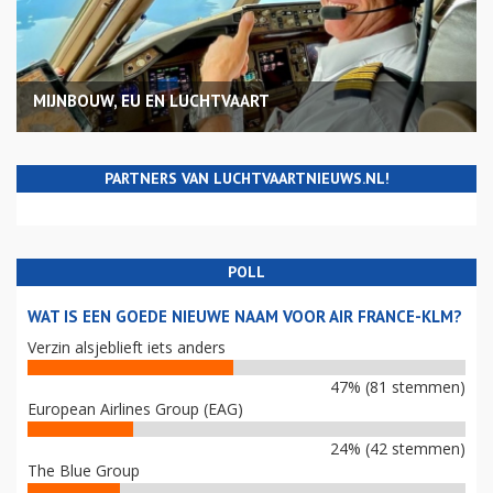
MIJNBOUW, EU EN LUCHTVAART
PARTNERS VAN LUCHTVAARTNIEUWS.NL!
POLL
WAT IS EEN GOEDE NIEUWE NAAM VOOR AIR FRANCE-KLM?
Verzin alsjeblieft iets anders
47% (81 stemmen)
European Airlines Group (EAG)
24% (42 stemmen)
The Blue Group