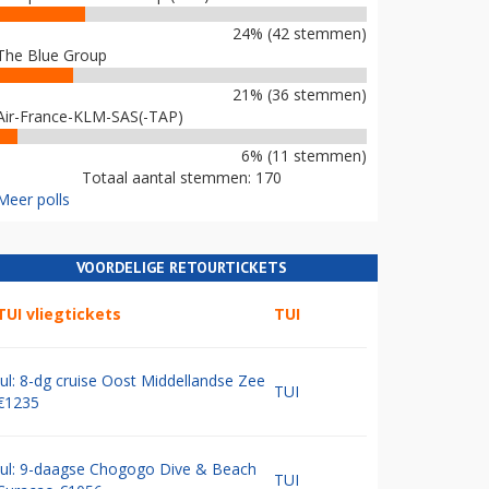
24% (42 stemmen)
The Blue Group
21% (36 stemmen)
Air-France-KLM-SAS(-TAP)
6% (11 stemmen)
Totaal aantal stemmen: 170
Meer polls
VOORDELIGE RETOURTICKETS
TUI vliegtickets
TUI
Jul: 8-dg cruise Oost Middellandse Zee
TUI
€1235
Jul: 9-daagse Chogogo Dive & Beach
TUI