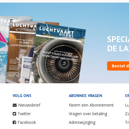
SPECI
DE LA
Bestel d
VOLG ONS
ABONNEE VRAGEN
O
Nieuwsbrief
Neem een Abonnement
Lu
Twitter
Vragen over betaling
Za
Facebook
Adreswijziging
Tr