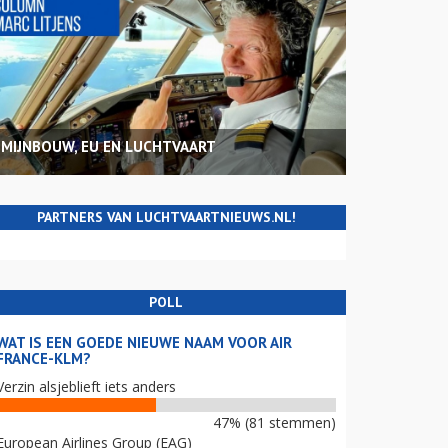
MIJNBOUW, EU EN LUCHTVAART
PARTNERS VAN LUCHTVAARTNIEUWS.NL!
POLL
WAT IS EEN GOEDE NIEUWE NAAM VOOR AIR
FRANCE-KLM?
Verzin alsjeblieft iets anders
47% (81 stemmen)
European Airlines Group (EAG)