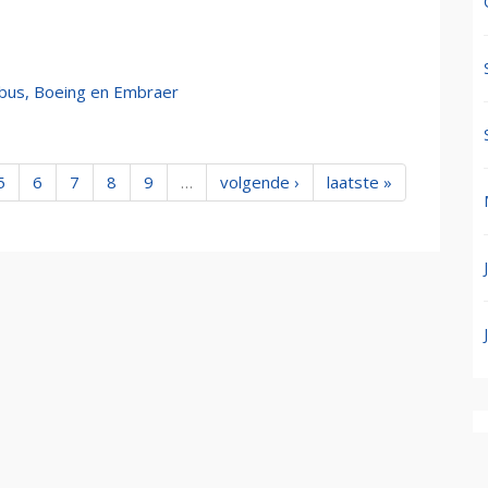
irbus, Boeing en Embraer
5
6
7
8
9
…
volgende ›
laatste »