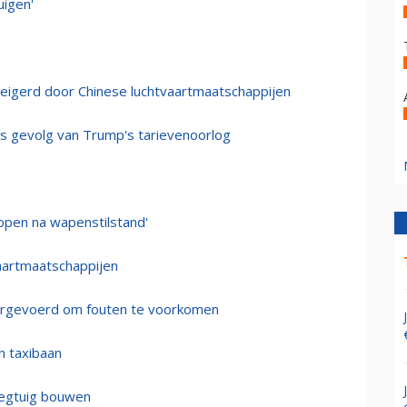
uigen'
eweigerd door Chinese luchtvaartmaatschappijen
als gevolg van Trump's tarievenoorlog
open na wapenstilstand'
vaartmaatschappijen
orgevoerd om fouten te voorkomen
n taxibaan
iegtuig bouwen