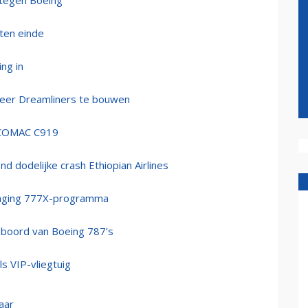
 tegen Boeing
 ten einde
ng in
 meer Dreamliners te bouwen
e COMAC C919
nd dodelijke crash Ethiopian Airlines
rtraging 777X-programma
an boord van Boeing 787’s
s VIP-vliegtuig
aar