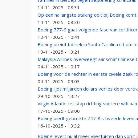
Families in beroep tegen seponering strafzaak
14-11-2025 - 08:31
Op een na langste staking ooit bij Boeing komt
14-11-2025 - 08:30
Boeing 777-9 gaat volgende fase van certificeri
12-11-2025 - 10:41
Boeing breidt fabriek in South Carolina uit om
10-11-2025 - 13:21
Malaysia Airlines overweegt aanschaf Chines
04-11-2025 - 10:17
Boeing voor de rechter in eerste civiele zaak ro
04-11-2025 - 09:03
Boeing lijdt miljarden dollars verlies door ve
29-10-2025 - 13:27
Virgin Atlantic zet stap richting snellere wifi a
17-10-2025 - 09:00
Boeing biedt gebruikte 747-8's tweede leven al
16-10-2025 - 13:32
Boeing levert nu al meer vliegtuigen dan vorig j