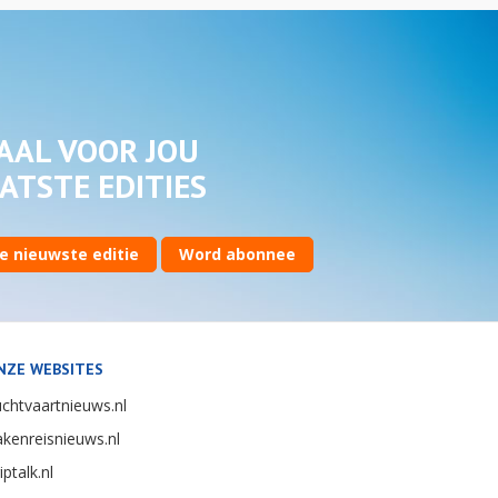
AAL VOOR JOU
ATSTE EDITIES
e nieuwste editie
Word abonnee
NZE WEBSITES
chtvaartnieuws.nl
kenreisnieuws.nl
iptalk.nl