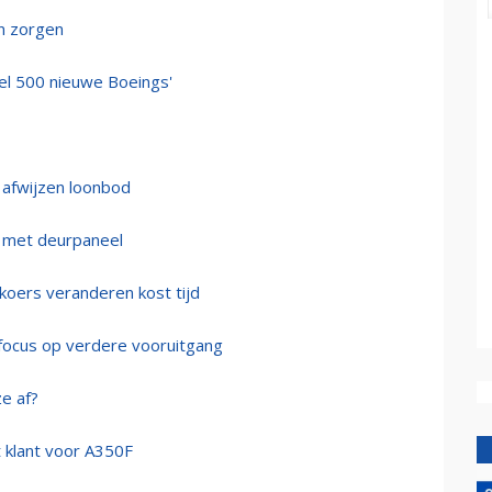
n zorgen
el 500 nieuwe Boeings'
 afwijzen loonbod
t met deurpaneel
koers veranderen kost tijd
: focus op verdere vooruitgang
e af?
t klant voor A350F