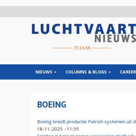
Overslaan
en
naar
de
inhoud
gaan
NIEUWS
COLUMNS & BLOGS
CAREER
BOEING
Boeing breidt productie Patriot-systemen uit 
18-11-2025 - 11:55