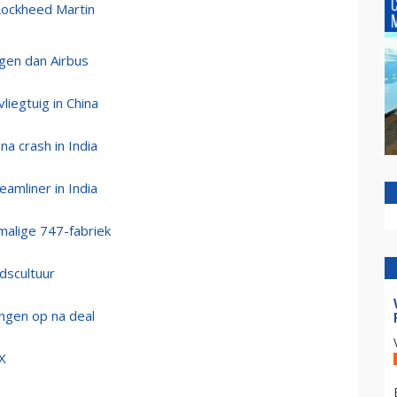
 Lockheed Martin
ngen dan Airbus
liegtuig in China
a crash in India
amliner in India
alige 747-fabriek
dscultuur
ngen op na deal
X