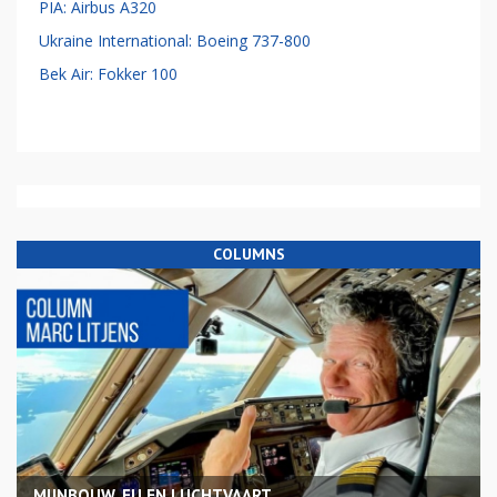
PIA: Airbus A320
Ukraine International: Boeing 737-800
Bek Air: Fokker 100
COLUMNS
MIJNBOUW, EU EN LUCHTVAART