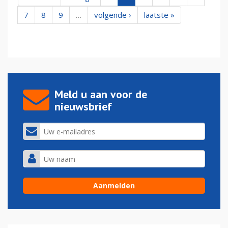
7
8
9
…
volgende ›
laatste »
Meld u aan voor de
nieuwsbrief