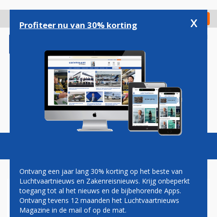
Overslaan
en
x
Digitaal Magazine
Registreer
Check in
naar
Profiteer nu van 30% korting
de
inhoud
gaan
Magazine
Podcasts
Vacatures
Toggl
naviga
Ontvang een jaar lang 30% korting op het beste van
Luchtvaartnieuws en Zakenreisnieuws. Krijg onbeperkt
toegang tot al het nieuws en de bijbehorende Apps.
EINDHOVEN AIRPORT
Ontvang tevens 12 maanden het Luchtvaartnieuws
Magazine in de mail of op de mat.