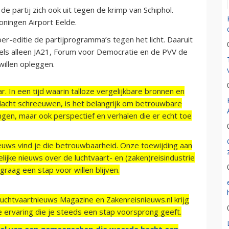
 partij zich ook uit tegen de krimp van Schiphol.
oningen Airport Eelde.
r-editie de partijprogramma’s tegen het licht. Daaruit
etels alleen JA21, Forum voor Democratie en de PVV de
willen opleggen.
r. In een tijd waarin talloze vergelijkbare bronnen en
acht schreeuwen, is het belangrijk om betrouwbare
ngen, maar ook perspectief en verhalen die er echt toe
ieuws vind je die betrouwbaarheid. Onze toewijding aan
ijke nieuws over de luchtvaart- en (zaken)reisindustrie
raag een stap voor willen blijven.
Luchtvaartnieuws Magazine en Zakenreisnieuws.nl krijg
e ervaring die je steeds een stap voorsprong geeft.
el van een gemeenschap die waarde hecht aan