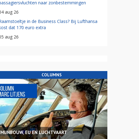
passagiersvluchten naar zonbestemmingen
04 aug 26
Raamstoeltje in de Business Class? Bij Lufthansa
kost dat 170 euro extra
05 aug 26
COLUMNS
MIJNBOUW, EU EN LUCHTVAART