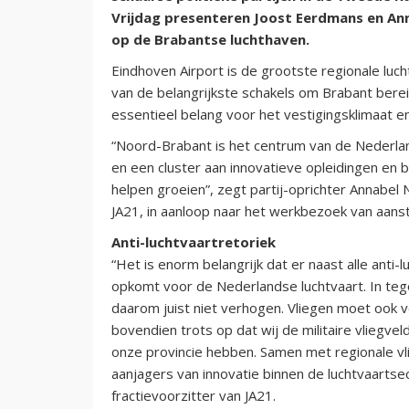
Vrijdag presenteren Joost Eerdmans en An
op de Brabantse luchthaven.
Eindhoven Airport is de grootste regionale luc
van de belangrijkste schakels om Brabant berei
essentieel belang voor het vestigingsklimaat 
“Noord-Brabant is het centrum van de Nederlan
en een cluster aan innovatieve opleidingen en b
helpen groeien”, zegt partij-oprichter Annabel
JA21, in aanloop naar het werkbezoek van aanst
Anti-luchtvaartretoriek
“Het is enorm belangrijk dat er naast alle anti
opkomt voor de Nederlandse luchtvaart. In tegen
daarom juist niet verhogen. Vliegen moet ook v
bovendien trots op dat wij de militaire vliegve
onze provincie hebben. Samen met regionale vli
aanjagers van innovatie binnen de luchtvaarts
fractievoorzitter van JA21.