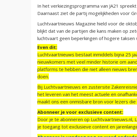
In het verkiezingsprogramma van JA21 spreekt de
Daarnaast ziet de partij mogelijkheden voor Gr
Luchtvaartnieuws Magazine hield voor de oktobe
blijkt dat van de partijen die kans maken op z
luchtvaart geen beperkingen of hogere taksen 
Even dit:
Luchtvaartnieuws bestaat inmiddels bijna 25 jaa
nieuwkomers met veel minder historie om aand
platforms te hebben die niet alleen nieuws bre
doen.
Bij Luchtvaartnieuws en zustersite Zakenreisn
het leveren van het meest actuele en onafhankel
maakt ons een onmisbare bron voor lezers die g
Abonneer je voor exclusieve content:
Door je te abonneren op Luchtvaartnieuws.nl, 
je toegang tot exclusieve content en jarenlang
Abonneer je vandaag nog en word onderde