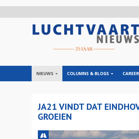
Overslaan
en
naar
de
inhoud
gaan
NIEUWS
COLUMNS & BLOGS
CAREER
JA21 VINDT DAT EINDH
GROEIEN