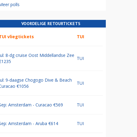
Meer polls
VOORDELIGE RETOURTICKETS
TUI vliegtickets
TUI
Jul: 8-dg cruise Oost Middellandse Zee
TUI
€1235
Jul: 9-daagse Chogogo Dive & Beach
TUI
Curacao €1056
Sep: Amsterdam - Curacao €569
TUI
Sep: Amsterdam - Aruba €614
TUI