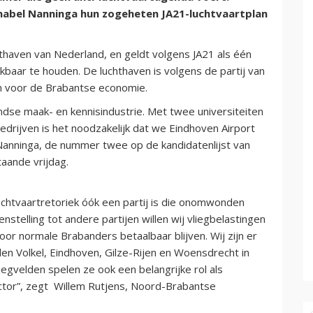
nabel Nanninga hun zogeheten JA21-luchtvaartplan
hthaven van Nederland, en geldt volgens JA21 als één
kbaar te houden. De luchthaven is volgens de partij van
en voor de Brabantse economie.
dse maak- en kennisindustrie. Met twee universiteiten
edrijven is het noodzakelijk dat we Eindhoven Airport
 Nanninga, de nummer twee op de kandidatenlijst van
aande vrijdag.
-luchtvaartretoriek óók een partij is die onomwonden
stelling tot andere partijen willen wij vliegbelastingen
oor normale Brabanders betaalbaar blijven. Wij zijn er
lden Volkel, Eindhoven, Gilze-Rijen en Woensdrecht in
egvelden spelen ze ook een belangrijke rol als
ector”, zegt Willem Rutjens, Noord-Brabantse