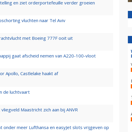
elling en ziet orderportefeuille verder groeien
chorting vluchten naar Tel Aviv
vrachtvlucht met Boeing 777F ooit uit
happij gaat afscheid nemen van A220-100-vloot
 Apollo, Castlelake haakt af
n de luchtvaart
t vliegveld Maastricht zich aan bij ANVR
t onder meer Lufthansa en easyJet slots vrijgeven op