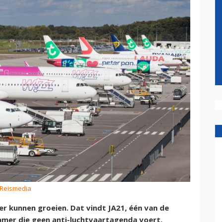
 Reismedia
 kunnen groeien. Dat vindt JA21, één van de
Kamer die geen anti-luchtvaartagenda voert.