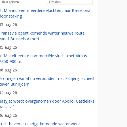
Best gelezen
Crashes
KLM annuleert meerdere vluchten naar Barcelona
door staking
05 aug 26
Transavia opent komende winter nieuwe route
vanaf Brussels Airport
05 aug 26
KLM stelt eerste commerciële vlucht met Airbus
A350-900 uit
06 aug 26
Groningen vanaf nu verbonden met Esbjerg: 'scheelt
zeven uur rijden'
04 aug 26
easyJet wordt overgenomen door Apollo, Castlelake
haakt af
06 aug 26
Luchthaven Luik krijgt komende winter weer