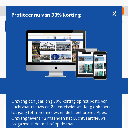
Overslaan
en
x
Digitaal Magazine
Registreer
Check in
naar
Profiteer nu van 30% korting
de
inhoud
gaan
Magazine
Podcasts
Vacatures
Toggl
naviga
Ontvang een jaar lang 30% korting op het beste van
Luchtvaartnieuws en Zakenreisnieuws. Krijg onbeperkt
toegang tot al het nieuws en de bijbehorende Apps.
FRONTIER AIRLINES
Ontvang tevens 12 maanden het Luchtvaartnieuws
Magazine in de mail of op de mat.