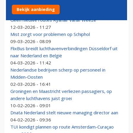
Vliegbelasting schrikt Nederlandse reiziger niet af
Bekijk aanbieding
24-03-2026 - 14:25
Geen nieuwe routes Ryanair vanaf Weeze
12-03-2026 - 11:27
Mist zorgt voor problemen op Schiphol
09-03-2026 - 08:09
FlixBus breidt luchthavenverbindingen Düsseldorf uit
naar Nederland en België
04-03-2026 - 11:42
Nederlandse bedrijven scherp op personeel in
Midden-Oosten
02-03-2026 - 16:41
Groningen en Maastricht verliezen passagiers, op
andere luchthavens juist groei
10-02-2026 - 09:01
Dnata Nederland stelt nieuwe managing director aan
04-02-2026 - 09:36
TUI kondigt plannen op route Amsterdam-Curaçao