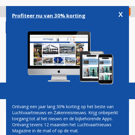
Overslaan
en
x
Digitaal Magazine
Registreer
Check in
naar
Profiteer nu van 30% korting
de
inhoud
gaan
Magazine
Podcasts
Vacatures
Toggl
naviga
Ontvang een jaar lang 30% korting op het beste van
Luchtvaartnieuws en Zakenreisnieuws. Krijg onbeperkt
toegang tot al het nieuws en de bijbehorende Apps.
NEDERLAND
Ontvang tevens 12 maanden het Luchtvaartnieuws
Magazine in de mail of op de mat.