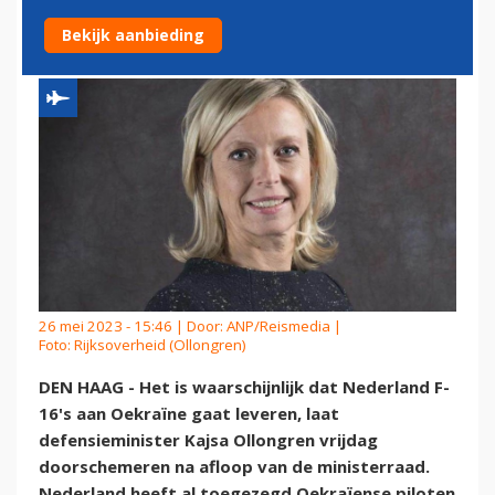
LEVEREN AAN OEKRAÏNE
Bekijk aanbieding
26 mei 2023 - 15:46 | Door:
ANP/Reismedia
|
Foto: Rijksoverheid (Ollongren)
DEN HAAG - Het is waarschijnlijk dat Nederland F-
16's aan Oekraïne gaat leveren, laat
defensieminister Kajsa Ollongren vrijdag
doorschemeren na afloop van de ministerraad.
Nederland heeft al toegezegd Oekraïense piloten