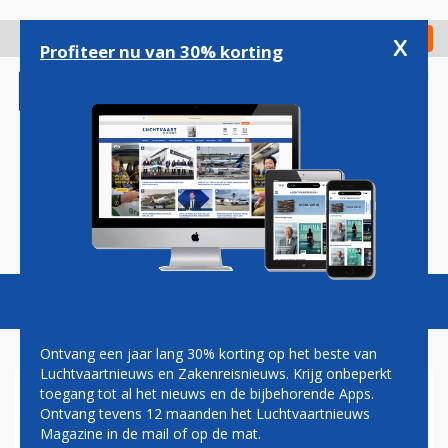
Overslaan
en
x
Digitaal Magazine
Registreer
Check in
naar
Profiteer nu van 30% korting
de
inhoud
gaan
Magazine
Podcasts
Vacatures
Toggl
naviga
Ontvang een jaar lang 30% korting op het beste van
Luchtvaartnieuws en Zakenreisnieuws. Krijg onbeperkt
toegang tot al het nieuws en de bijbehorende Apps.
NEDERLAND GAAT
Ontvang tevens 12 maanden het Luchtvaartnieuws
WAARSCHIJNLIJK F-16'S
Magazine in de mail of op de mat.